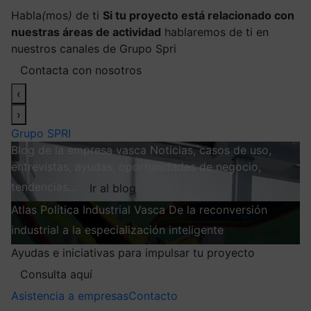
Habla
(
mos
)
de ti
Si tu proyecto está relacionado con
nuestras áreas de actividad
hablaremos de ti en
nuestros canales de Grupo Spri
Contacta con nosotros
‹
›
Grupo SPRI
Blog de la empresa vasca
Noticias, casos de uso,
entrevistas, ayudas, oportunidades de negocio,
tendencias…
Ir al blog
Atlas
Política Industrial Vasca
De la reconversión
industrial a la especialización inteligente
Explorar
Ayudas e iniciativas para impulsar tu proyecto
Consulta aquí
Asistencia a empresas
Contacto