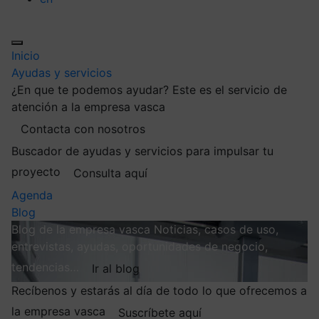
Inicio
Ayudas y servicios
¿En que te podemos ayudar?
Este es el servicio de
atención a la empresa vasca
Contacta con nosotros
Buscador de ayudas y servicios para impulsar tu
proyecto
Consulta aquí
Agenda
Blog
Blog de la empresa vasca
Noticias, casos de uso,
entrevistas, ayudas, oportunidades de negocio,
tendencias…
Ir al blog
Recíbenos y estarás al día de todo lo que ofrecemos a
la empresa vasca
Suscríbete aquí