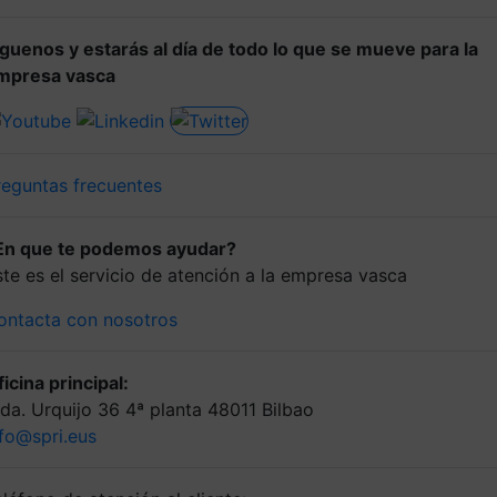
íguenos y estarás al día de todo lo que se mueve para la
mpresa vasca
reguntas frecuentes
En que te podemos ayudar?
ste es el servicio de atención a la empresa vasca
ontacta con nosotros
icina principal:
lda. Urquijo 36 4ª planta 48011 Bilbao
nfo@spri.eus