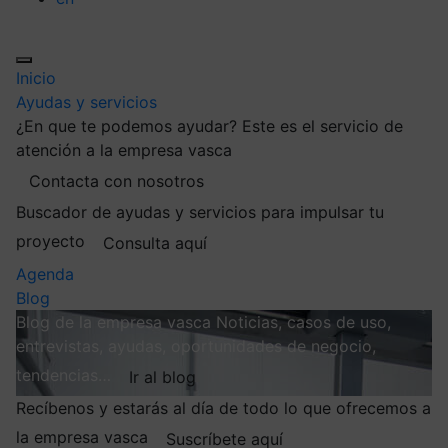
Inicio
Ayudas y servicios
¿En que te podemos ayudar?
Este es el servicio de
atención a la empresa vasca
Contacta con nosotros
Buscador de ayudas y servicios para impulsar tu
proyecto
Consulta aquí
Agenda
Blog
Blog de la empresa vasca
Noticias, casos de uso,
entrevistas, ayudas, oportunidades de negocio,
tendencias…
Ir al blog
Recíbenos y estarás al día de todo lo que ofrecemos a
la empresa vasca
Suscríbete aquí