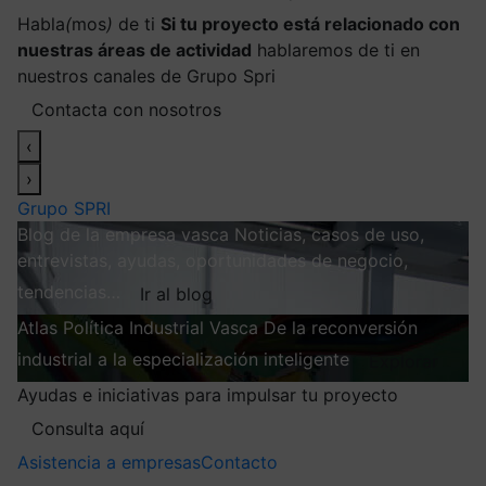
Habla
(
mos
)
de ti
Si tu proyecto está relacionado con
nuestras áreas de actividad
hablaremos de ti en
nuestros canales de Grupo Spri
Contacta con nosotros
‹
›
Grupo SPRI
Blog de la empresa vasca
Noticias, casos de uso,
entrevistas, ayudas, oportunidades de negocio,
tendencias…
Ir al blog
Atlas
Política Industrial Vasca
De la reconversión
industrial a la especialización inteligente
Explorar
Ayudas e iniciativas para impulsar tu proyecto
Consulta aquí
Asistencia a empresas
Contacto