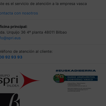
ste es el servicio de atención a la empresa vasca
ontacta con nosotros
icina principal:
lda. Urquijo 36 4ª planta 48011 Bilbao
nfo@spri.eus
léfono de atención al cliente:
00 92 93 93