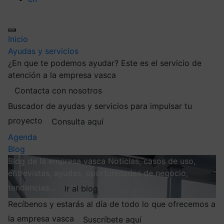
Inicio
Ayudas y servicios
¿En que te podemos ayudar?
Este es el servicio de
atención a la empresa vasca
Contacta con nosotros
Buscador de ayudas y servicios para impulsar tu
proyecto
Consulta aquí
Agenda
Blog
Blog de la empresa vasca
Noticias, casos de uso,
entrevistas, ayudas, oportunidades de negocio,
tendencias…
Ir al blog
Recíbenos y estarás al día de todo lo que ofrecemos a
la empresa vasca
Suscríbete aquí