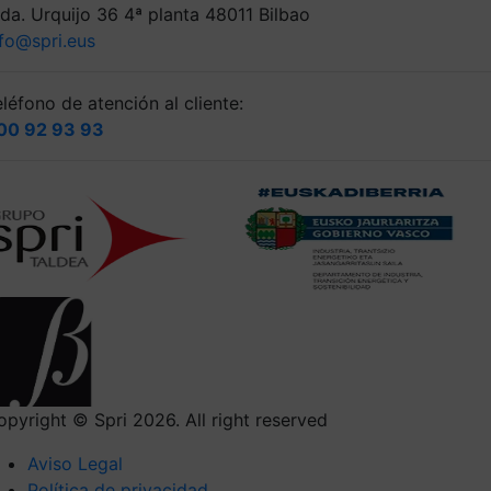
lda. Urquijo 36 4ª planta 48011 Bilbao
nfo@spri.eus
léfono de atención al cliente:
00 92 93 93
opyright © Spri 2026. All right reserved
Aviso Legal
Política de privacidad