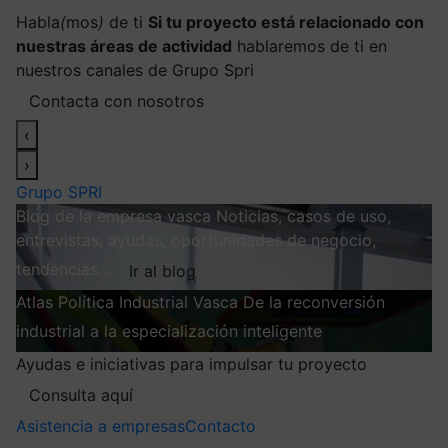
Habla
(
mos
)
de ti
Si tu proyecto está relacionado con
nuestras áreas de actividad
hablaremos de ti en
nuestros canales de Grupo Spri
Contacta con nosotros
‹
›
Grupo SPRI
Blog de la empresa vasca
Noticias, casos de uso,
entrevistas, ayudas, oportunidades de negocio,
tendencias…
Ir al blog
Atlas
Política Industrial Vasca
De la reconversión
industrial a la especialización inteligente
Explorar
Ayudas e iniciativas para impulsar tu proyecto
Consulta aquí
Asistencia a empresas
Contacto