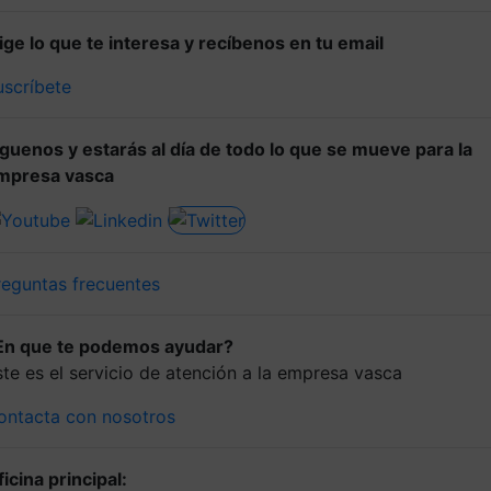
lige lo que te interesa y recíbenos en tu email
uscríbete
íguenos y estarás al día de todo lo que se mueve para la
mpresa vasca
reguntas frecuentes
En que te podemos ayudar?
ste es el servicio de atención a la empresa vasca
ontacta con nosotros
icina principal: