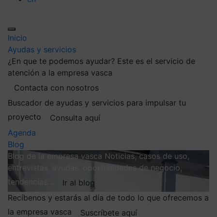
Inicio
Ayudas y servicios
¿En que te podemos ayudar?
Este es el servicio de
atención a la empresa vasca
Contacta con nosotros
Buscador de ayudas y servicios para impulsar tu
proyecto
Consulta aquí
Agenda
Blog
Blog de la empresa vasca
Noticias, casos de uso,
entrevistas, ayudas, oportunidades de negocio,
tendencias…
Ir al blog
Recíbenos y estarás al día de todo lo que ofrecemos a
la empresa vasca
Suscríbete aquí