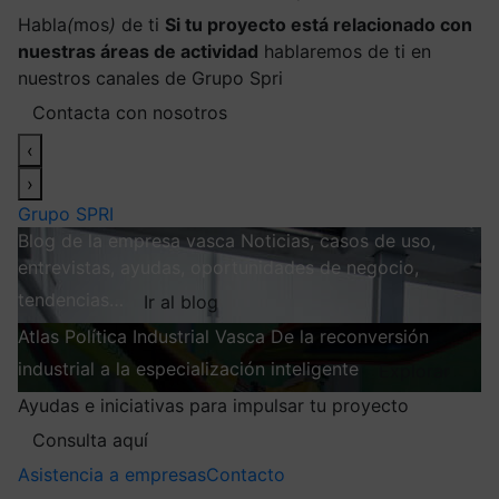
Habla
(
mos
)
de ti
Si tu proyecto está relacionado con
nuestras áreas de actividad
hablaremos de ti en
nuestros canales de Grupo Spri
Contacta con nosotros
‹
›
Grupo SPRI
Blog de la empresa vasca
Noticias, casos de uso,
entrevistas, ayudas, oportunidades de negocio,
tendencias…
Ir al blog
Atlas
Política Industrial Vasca
De la reconversión
industrial a la especialización inteligente
Explorar
Ayudas e iniciativas para impulsar tu proyecto
Consulta aquí
Asistencia a empresas
Contacto