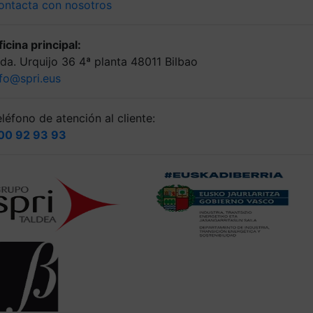
ontacta con nosotros
icina principal:
lda. Urquijo 36 4ª planta 48011 Bilbao
nfo@spri.eus
léfono de atención al cliente:
00 92 93 93