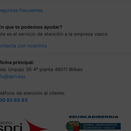
reguntas frecuentes
En que te podemos ayudar?
ste es el servicio de atención a la empresa vasca
ontacta con nosotros
icina principal:
lda. Urquijo 36 4ª planta 48011 Bilbao
nfo@spri.eus
léfono de atención al cliente:
00 92 93 93