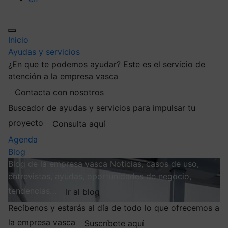
Inicio
Ayudas y servicios
¿En que te podemos ayudar?
Este es el servicio de
atención a la empresa vasca
Contacta con nosotros
Buscador de ayudas y servicios para impulsar tu
proyecto
Consulta aquí
Agenda
Blog
Blog de la empresa vasca
Noticias, casos de uso,
entrevistas, ayudas, oportunidades de negocio,
tendencias…
Ir al blog
Recíbenos y estarás al día de todo lo que ofrecemos a
la empresa vasca
Suscríbete aquí