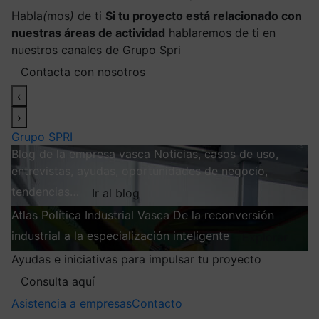
Habla
(
mos
)
de ti
Si tu proyecto está relacionado con
nuestras áreas de actividad
hablaremos de ti en
nuestros canales de Grupo Spri
Contacta con nosotros
‹
›
Grupo SPRI
Blog de la empresa vasca
Noticias, casos de uso,
entrevistas, ayudas, oportunidades de negocio,
tendencias…
Ir al blog
Atlas
Política Industrial Vasca
De la reconversión
industrial a la especialización inteligente
Explorar
Ayudas e iniciativas para impulsar tu proyecto
Consulta aquí
Asistencia a empresas
Contacto