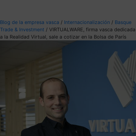
Mis suscripciones
Elige la información que quieres recibir
Blog de la empresa vasca
/
Internacionalización
/
Basque
Trade & Investment
/
VIRTUALWARE, firma vasca dedicada
a la Realidad Virtual, sale a cotizar en la Bolsa de París