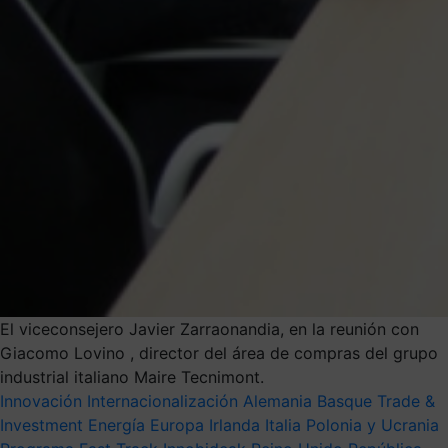
El viceconsejero Javier Zarraonandia, en la reunión con
Giacomo Lovino , director del área de compras del grupo
industrial italiano Maire Tecnimont.
Innovación
Internacionalización
Alemania
Basque Trade &
Investment
Energía
Europa
Irlanda
Italia
Polonia y Ucrania