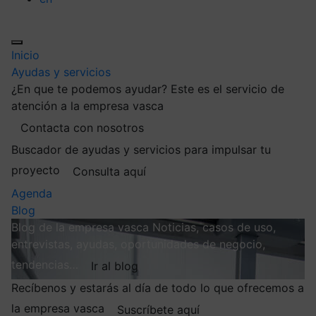
Inicio
Ayudas y servicios
¿En que te podemos ayudar?
Este es el servicio de
atención a la empresa vasca
Contacta con nosotros
Buscador de ayudas y servicios para impulsar tu
proyecto
Consulta aquí
Agenda
Blog
Blog de la empresa vasca
Noticias, casos de uso,
entrevistas, ayudas, oportunidades de negocio,
tendencias…
Ir al blog
Recíbenos y estarás al día de todo lo que ofrecemos a
la empresa vasca
Suscríbete aquí