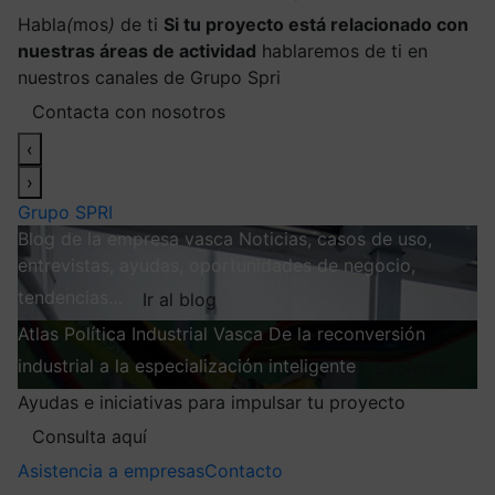
Habla
(
mos
)
de ti
Si tu proyecto está relacionado con
nuestras áreas de actividad
hablaremos de ti en
nuestros canales de Grupo Spri
Contacta con nosotros
‹
›
Grupo SPRI
Blog de la empresa vasca
Noticias, casos de uso,
entrevistas, ayudas, oportunidades de negocio,
tendencias…
Ir al blog
Atlas
Política Industrial Vasca
De la reconversión
industrial a la especialización inteligente
Explorar
Ayudas e iniciativas para impulsar tu proyecto
Consulta aquí
Asistencia a empresas
Contacto