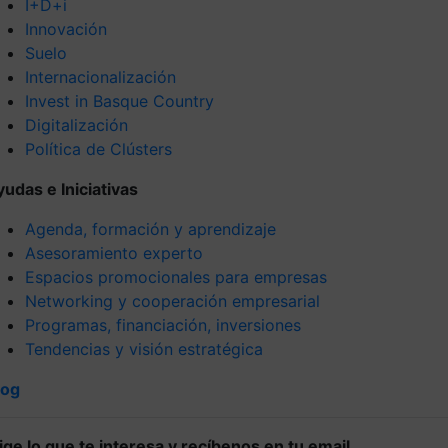
I+D+i
Innovación
Suelo
Internacionalización
Invest in Basque Country
Digitalización
Política de Clústers
yudas e Iniciativas
Agenda, formación y aprendizaje
Asesoramiento experto
Espacios promocionales para empresas
Networking y cooperación empresarial
Programas, financiación, inversiones
Tendencias y visión estratégica
log
lige lo que te interesa y recíbenos en tu email