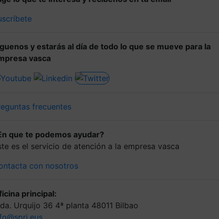
uscríbete
íguenos y estarás al día de todo lo que se mueve para la
mpresa vasca
reguntas frecuentes
En que te podemos ayudar?
ste es el servicio de atención a la empresa vasca
ontacta con nosotros
icina principal:
lda. Urquijo 36 4ª planta 48011 Bilbao
nfo@spri.eus