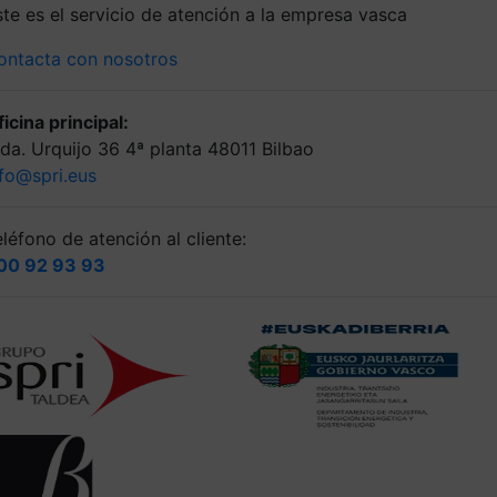
ste es el servicio de atención a la empresa vasca
ontacta con nosotros
icina principal:
lda. Urquijo 36 4ª planta 48011 Bilbao
nfo@spri.eus
léfono de atención al cliente:
00 92 93 93