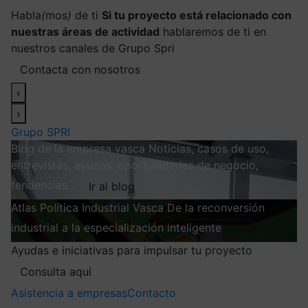
Habla
(
mos
)
de ti
Si tu proyecto está relacionado con
nuestras áreas de actividad
hablaremos de ti en
nuestros canales de Grupo Spri
Contacta con nosotros
‹
›
Grupo SPRI
Blog de la empresa vasca
Noticias, casos de uso,
entrevistas, ayudas, oportunidades de negocio,
tendencias…
Ir al blog
Atlas
Política Industrial Vasca
De la reconversión
industrial a la especialización inteligente
Explorar
Ayudas e iniciativas para impulsar tu proyecto
Consulta aquí
Asistencia a empresas
Contacto