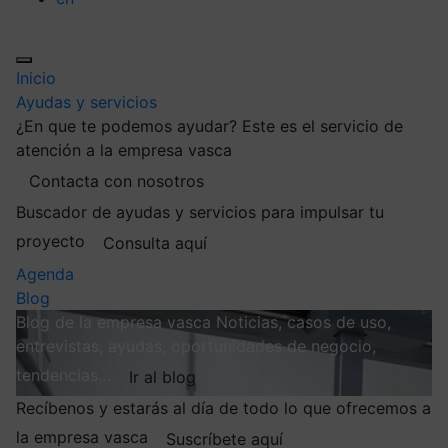
Inicio
Ayudas y servicios
¿En que te podemos ayudar?
Este es el servicio de
atención a la empresa vasca
Contacta con nosotros
Buscador de ayudas y servicios para impulsar tu
proyecto
Consulta aquí
Agenda
Blog
Blog de la empresa vasca
Noticias, casos de uso,
entrevistas, ayudas, oportunidades de negocio,
tendencias…
Ir al blog
Recíbenos y estarás al día de todo lo que ofrecemos a
la empresa vasca
Suscríbete aquí