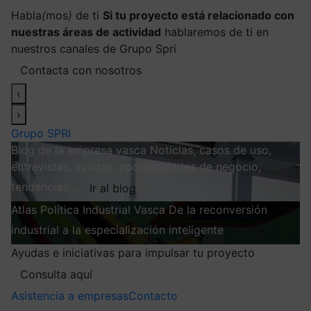
Habla
(
mos
)
de ti
Si tu proyecto está relacionado con
nuestras áreas de actividad
hablaremos de ti en
nuestros canales de Grupo Spri
Contacta con nosotros
‹
›
Grupo SPRI
Blog de la empresa vasca
Noticias, casos de uso,
entrevistas, ayudas, oportunidades de negocio,
tendencias…
Ir al blog
Atlas
Política Industrial Vasca
De la reconversión
industrial a la especialización inteligente
Explorar
Ayudas e iniciativas para impulsar tu proyecto
Consulta aquí
Asistencia a empresas
Contacto