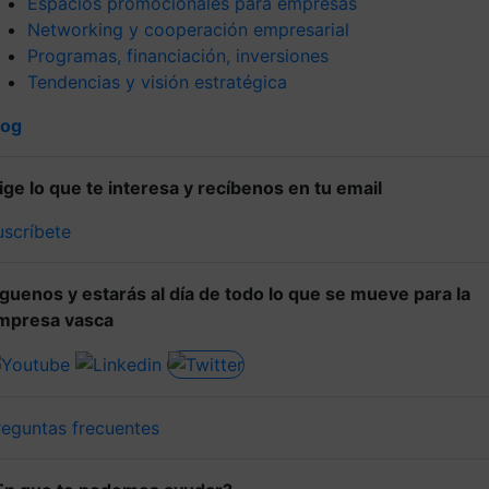
Espacios promocionales para empresas
Networking y cooperación empresarial
Programas, financiación, inversiones
Tendencias y visión estratégica
log
lige lo que te interesa y recíbenos en tu email
uscríbete
íguenos y estarás al día de todo lo que se mueve para la
mpresa vasca
reguntas frecuentes