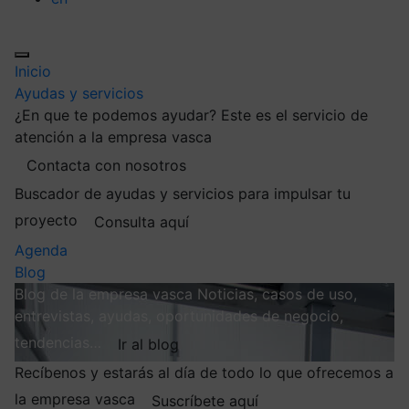
Inicio
Ayudas y servicios
¿En que te podemos ayudar?
Este es el servicio de
atención a la empresa vasca
Contacta con nosotros
Buscador de ayudas y servicios para impulsar tu
proyecto
Consulta aquí
Agenda
Blog
Blog de la empresa vasca
Noticias, casos de uso,
entrevistas, ayudas, oportunidades de negocio,
tendencias…
Ir al blog
Recíbenos y estarás al día de todo lo que ofrecemos a
la empresa vasca
Suscríbete aquí