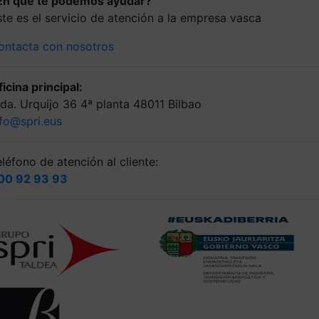
En que te podemos ayudar?
ste es el servicio de atención a la empresa vasca
ontacta con nosotros
icina principal:
lda. Urquijo 36 4ª planta 48011 Bilbao
nfo@spri.eus
léfono de atención al cliente:
00 92 93 93