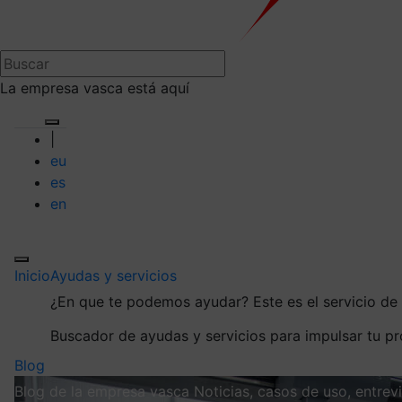
La empresa vasca está aquí
|
eu
es
en
Inicio
Ayudas y servicios
¿En que te podemos ayudar?
Este es el servicio d
Buscador de ayudas y servicios para impulsar tu p
Blog
Blog de la empresa vasca
Noticias, casos de uso, entre