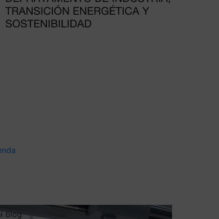
enda
al blog