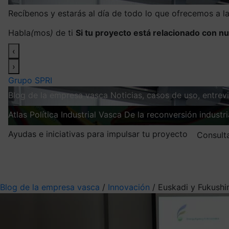
Recíbenos y estarás al día de todo lo que ofrecemos a 
Habla
(
mos
)
de ti
Si tu proyecto está relacionado con nu
‹
›
Grupo SPRI
Blog de la empresa vasca
Noticias, casos de uso, entre
Atlas
Política Industrial Vasca
De la reconversión industria
Ayudas e iniciativas para impulsar tu proyecto
Consult
Mis suscripciones
Elige la información que quieres recibir
Blog de la empresa vasca
/
Innovación
/
Euskadi y Fukushi