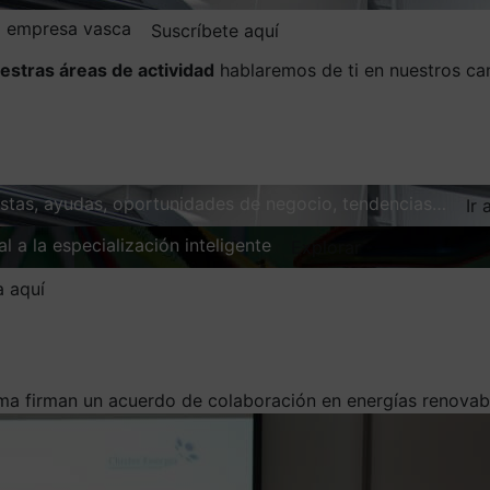
la empresa vasca
Suscríbete aquí
estras áreas de actividad
hablaremos de ti en nuestros ca
vistas, ayudas, oportunidades de negocio, tendencias…
Ir 
l a la especialización inteligente
Explorar
a aquí
ma firman un acuerdo de colaboración en energías renovab