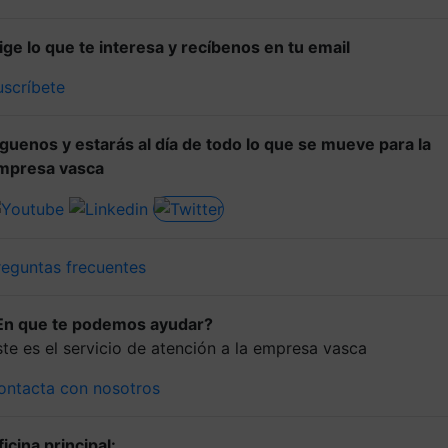
lige lo que te interesa y recíbenos en tu email
uscríbete
íguenos y estarás al día de todo lo que se mueve para la
mpresa vasca
reguntas frecuentes
En que te podemos ayudar?
ste es el servicio de atención a la empresa vasca
ontacta con nosotros
icina principal: