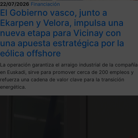
22/07/2026
Financiación
El Gobierno vasco, junto a
Ekarpen y Velora, impulsa una
nueva etapa para Vicinay con
una apuesta estratégica por la
eólica offshore
La operación garantiza el arraigo industrial de la compañía
en Euskadi, sirve para promover cerca de 200 empleos y
refuerza una cadena de valor clave para la transición
energética.