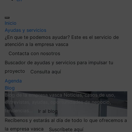
Inicio
Ayudas y servicios
¿En que te podemos ayudar?
Este es el servicio de
atención a la empresa vasca
Contacta con nosotros
Buscador de ayudas y servicios para impulsar tu
proyecto
Consulta aquí
Agenda
Blog
Blog de la empresa vasca
Noticias, casos de uso,
entrevistas, ayudas, oportunidades de negocio,
tendencias…
Ir al blog
Recíbenos y estarás al día de todo lo que ofrecemos a
la empresa vasca
Suscríbete aquí