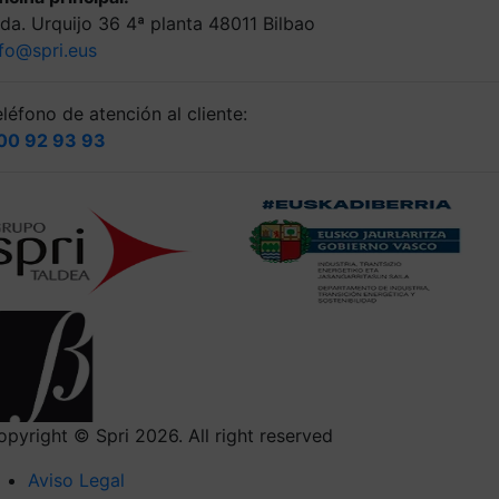
lda. Urquijo 36 4ª planta 48011 Bilbao
nfo@spri.eus
léfono de atención al cliente:
00 92 93 93
opyright © Spri 2026. All right reserved
Aviso Legal