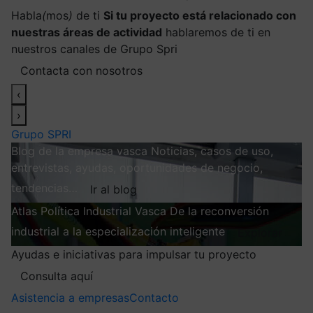
Habla
(
mos
)
de ti
Si tu proyecto está relacionado con
nuestras áreas de actividad
hablaremos de ti en
nuestros canales de Grupo Spri
Contacta con nosotros
‹
›
Grupo SPRI
Blog de la empresa vasca
Noticias, casos de uso,
entrevistas, ayudas, oportunidades de negocio,
tendencias…
Ir al blog
Atlas
Política Industrial Vasca
De la reconversión
industrial a la especialización inteligente
Explorar
Ayudas e iniciativas para impulsar tu proyecto
Consulta aquí
Asistencia a empresas
Contacto