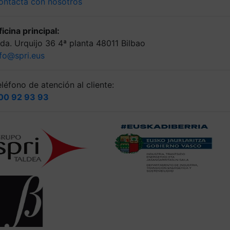
ontacta con nosotros
icina principal:
lda. Urquijo 36 4ª planta 48011 Bilbao
nfo@spri.eus
léfono de atención al cliente:
00 92 93 93