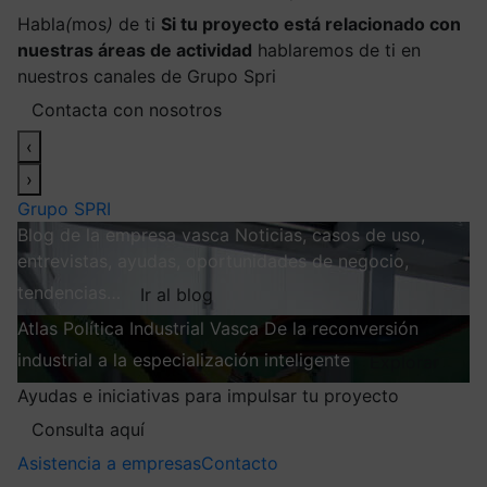
Habla
(
mos
)
de ti
Si tu proyecto está relacionado con
nuestras áreas de actividad
hablaremos de ti en
nuestros canales de Grupo Spri
Contacta con nosotros
‹
›
Grupo SPRI
Blog de la empresa vasca
Noticias, casos de uso,
entrevistas, ayudas, oportunidades de negocio,
tendencias…
Ir al blog
Atlas
Política Industrial Vasca
De la reconversión
industrial a la especialización inteligente
Explorar
Ayudas e iniciativas para impulsar tu proyecto
Consulta aquí
Asistencia a empresas
Contacto