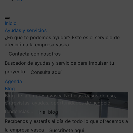
Inicio
Ayudas y servicios
¿En que te podemos ayudar?
Este es el servicio de
atención a la empresa vasca
Contacta con nosotros
Buscador de ayudas y servicios para impulsar tu
proyecto
Consulta aquí
Agenda
Blog
Blog de la empresa vasca
Noticias, casos de uso,
entrevistas, ayudas, oportunidades de negocio,
tendencias…
Ir al blog
Recíbenos y estarás al día de todo lo que ofrecemos a
la empresa vasca
Suscríbete aquí