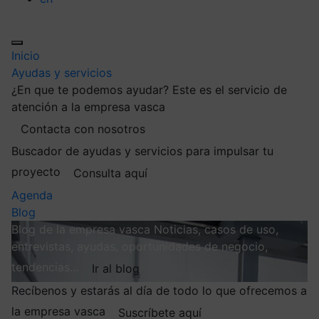
Inicio
Ayudas y servicios
¿En que te podemos ayudar?
Este es el servicio de
atención a la empresa vasca
Contacta con nosotros
Buscador de ayudas y servicios para impulsar tu
proyecto
Consulta aquí
Agenda
Blog
Blog de la empresa vasca
Noticias, casos de uso,
entrevistas, ayudas, oportunidades de negocio,
tendencias…
Ir al blog
Recíbenos y estarás al día de todo lo que ofrecemos a
la empresa vasca
Suscríbete aquí