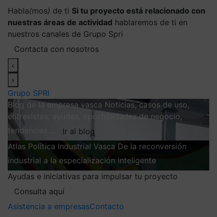
Habla
(
mos
)
de ti
Si tu proyecto está relacionado con
nuestras áreas de actividad
hablaremos de ti en
nuestros canales de Grupo Spri
Contacta con nosotros
‹
›
Grupo SPRI
Blog de la empresa vasca
Noticias, casos de uso,
entrevistas, ayudas, oportunidades de negocio,
tendencias…
Ir al blog
Atlas
Política Industrial Vasca
De la reconversión
industrial a la especialización inteligente
Explorar
Ayudas e iniciativas para impulsar tu proyecto
Consulta aquí
Asistencia a empresas
Contacto