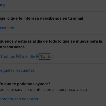
log
lige lo que te interesa y recíbenos en tu email
uscríbete
íguenos y estarás al día de todo lo que se mueve para la
mpresa vasca
reguntas frecuentes
En que te podemos ayudar?
ste es el servicio de atención a la empresa vasca
ontacta con nosotros