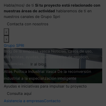
Habla
(
mos
)
de ti
Si tu proyecto está relacionado con
nuestras áreas de actividad
hablaremos de ti en
nuestros canales de Grupo Spri
Contacta con nosotros
‹
›
Grupo SPRI
Blog de la empresa vasca
Noticias, casos de uso,
entrevistas, ayudas, oportunidades de negocio,
tendencias…
Ir al blog
Atlas
Política Industrial Vasca
De la reconversión
industrial a la especialización inteligente
Explorar
Ayudas e iniciativas para impulsar tu proyecto
Consulta aquí
Asistencia a empresas
Contacto