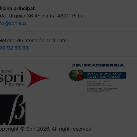
icina principal:
lda. Urquijo 36 4ª planta 48011 Bilbao
nfo@spri.eus
léfono de atención al cliente:
00 92 93 93
opyright © Spri 2026. All right reserved