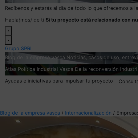
Recíbenos y estarás al día de todo lo que ofrecemos a 
Habla
(
mos
)
de ti
Si tu proyecto está relacionado con nu
‹
›
Grupo SPRI
Blog de la empresa vasca
Noticias, casos de uso, entre
Atlas
Política Industrial Vasca
De la reconversión industria
Ayudas e iniciativas para impulsar tu proyecto
Consult
Mis suscripciones
Elige la información que quieres recibir
Blog de la empresa vasca
/
Internacionalización
/
Empresas