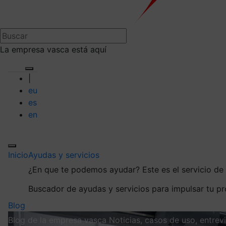
La empresa vasca está aquí
|
eu
es
en
Inicio
Ayudas y servicios
¿En que te podemos ayudar?
Este es el servicio d
Buscador de ayudas y servicios para impulsar tu p
Blog
Blog de la empresa vasca
Noticias, casos de uso, entre