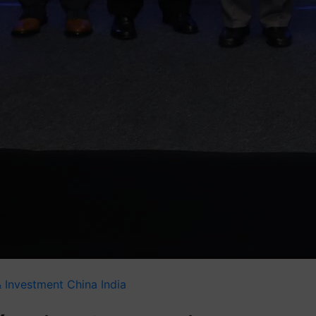
 Investment
China
India