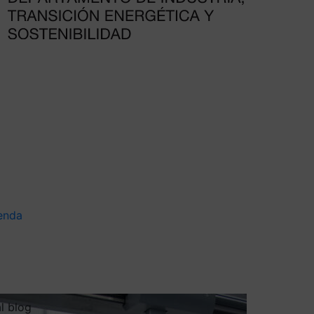
enda
al blog