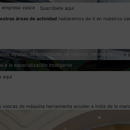
la empresa vasca
Suscríbete aquí
estras áreas de actividad
hablaremos de ti en nuestros ca
vistas, ayudas, oportunidades de negocio, tendencias…
Ir 
l a la especialización inteligente
Explorar
a aquí
 vascas de máquina herramienta acuden a India de la man