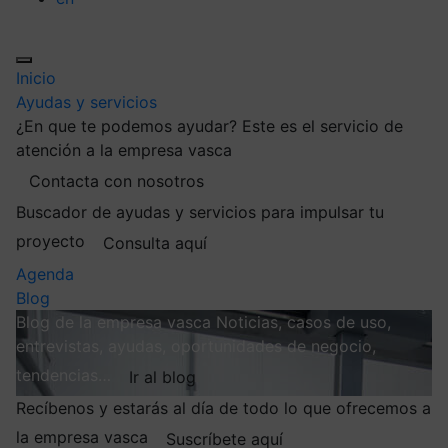
Inicio
Ayudas y servicios
¿En que te podemos ayudar?
Este es el servicio de
atención a la empresa vasca
Contacta con nosotros
Buscador de ayudas y servicios para impulsar tu
proyecto
Consulta aquí
Agenda
Blog
Blog de la empresa vasca
Noticias, casos de uso,
entrevistas, ayudas, oportunidades de negocio,
tendencias…
Ir al blog
Recíbenos y estarás al día de todo lo que ofrecemos a
la empresa vasca
Suscríbete aquí