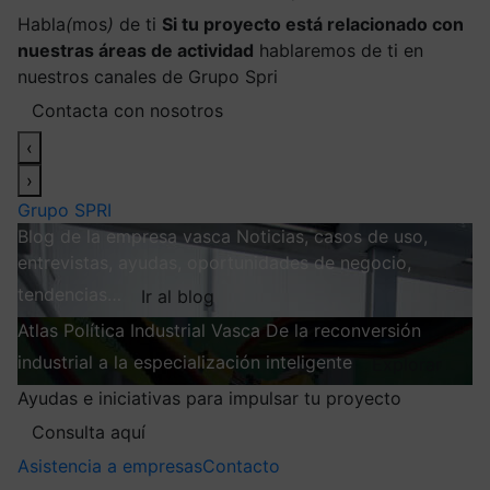
Habla
(
mos
)
de ti
Si tu proyecto está relacionado con
nuestras áreas de actividad
hablaremos de ti en
nuestros canales de Grupo Spri
Contacta con nosotros
‹
›
Grupo SPRI
Blog de la empresa vasca
Noticias, casos de uso,
entrevistas, ayudas, oportunidades de negocio,
tendencias…
Ir al blog
Atlas
Política Industrial Vasca
De la reconversión
industrial a la especialización inteligente
Explorar
Ayudas e iniciativas para impulsar tu proyecto
Consulta aquí
Asistencia a empresas
Contacto