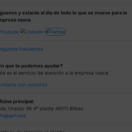
íguenos y estarás al día de todo lo que se mueve para la
mpresa vasca
reguntas frecuentes
En que te podemos ayudar?
ste es el servicio de atención a la empresa vasca
ontacta con nosotros
icina principal:
lda. Urquijo 36 4ª planta 48011 Bilbao
nfo@spri.eus