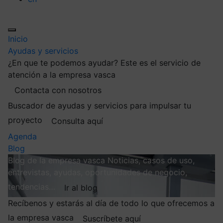
Inicio
Ayudas y servicios
¿En que te podemos ayudar?
Este es el servicio de
atención a la empresa vasca
Contacta con nosotros
Buscador de ayudas y servicios para impulsar tu
proyecto
Consulta aquí
Agenda
Blog
Blog de la empresa vasca
Noticias, casos de uso,
entrevistas, ayudas, oportunidades de negocio,
tendencias…
Ir al blog
Recíbenos y estarás al día de todo lo que ofrecemos a
la empresa vasca
Suscríbete aquí