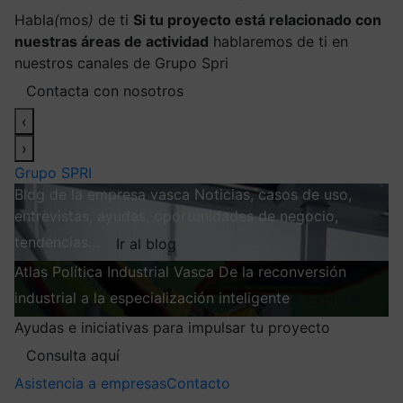
Habla
(
mos
)
de ti
Si tu proyecto está relacionado con
nuestras áreas de actividad
hablaremos de ti en
nuestros canales de Grupo Spri
Contacta con nosotros
‹
›
Grupo SPRI
Blog de la empresa vasca
Noticias, casos de uso,
entrevistas, ayudas, oportunidades de negocio,
tendencias…
Ir al blog
Atlas
Política Industrial Vasca
De la reconversión
industrial a la especialización inteligente
Explorar
Ayudas e iniciativas para impulsar tu proyecto
Consulta aquí
Asistencia a empresas
Contacto