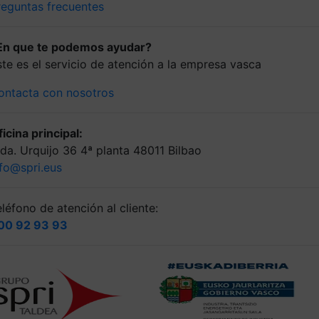
reguntas frecuentes
En que te podemos ayudar?
ste es el servicio de atención a la empresa vasca
ontacta con nosotros
icina principal:
lda. Urquijo 36 4ª planta 48011 Bilbao
nfo@spri.eus
léfono de atención al cliente:
00 92 93 93