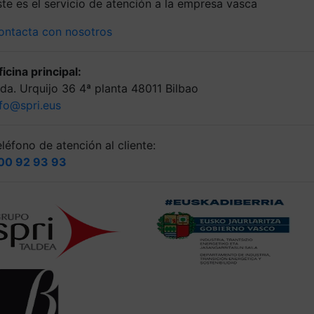
ste es el servicio de atención a la empresa vasca
ontacta con nosotros
icina principal:
lda. Urquijo 36 4ª planta 48011 Bilbao
nfo@spri.eus
léfono de atención al cliente:
00 92 93 93