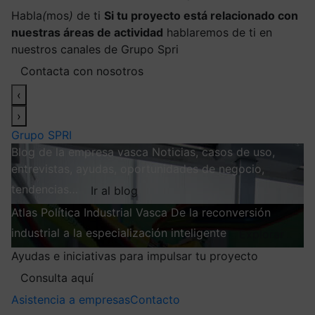
Habla
(
mos
)
de ti
Si tu proyecto está relacionado con
nuestras áreas de actividad
hablaremos de ti en
nuestros canales de Grupo Spri
Contacta con nosotros
‹
›
Grupo SPRI
Blog de la empresa vasca
Noticias, casos de uso,
entrevistas, ayudas, oportunidades de negocio,
tendencias…
Ir al blog
Atlas
Política Industrial Vasca
De la reconversión
industrial a la especialización inteligente
Explorar
Ayudas e iniciativas para impulsar tu proyecto
Consulta aquí
Asistencia a empresas
Contacto