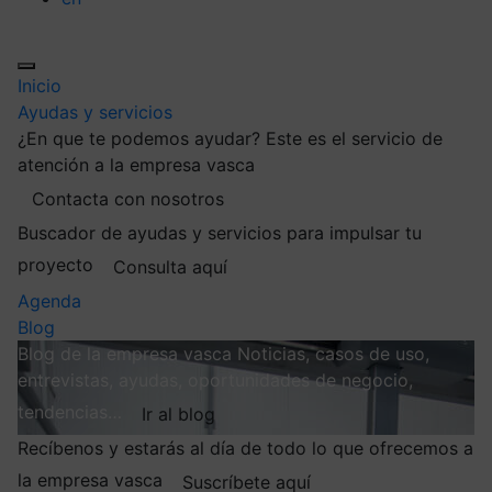
Inicio
Ayudas y servicios
¿En que te podemos ayudar?
Este es el servicio de
atención a la empresa vasca
Contacta con nosotros
Buscador de ayudas y servicios para impulsar tu
proyecto
Consulta aquí
Agenda
Blog
Blog de la empresa vasca
Noticias, casos de uso,
entrevistas, ayudas, oportunidades de negocio,
tendencias…
Ir al blog
Recíbenos y estarás al día de todo lo que ofrecemos a
la empresa vasca
Suscríbete aquí