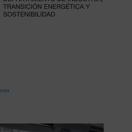
enda
al blog