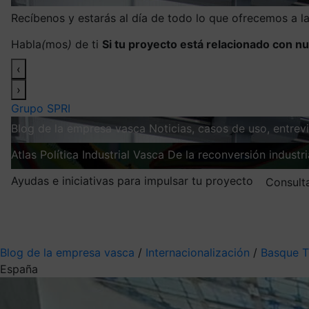
Recíbenos y estarás al día de todo lo que ofrecemos a 
Habla
(
mos
)
de ti
Si tu proyecto está relacionado con nu
‹
›
Grupo SPRI
Blog de la empresa vasca
Noticias, casos de uso, entre
Atlas
Política Industrial Vasca
De la reconversión industria
Ayudas e iniciativas para impulsar tu proyecto
Consult
Mis suscripciones
Elige la información que quieres recibir
Blog de la empresa vasca
/
Internacionalización
/
Basque T
España