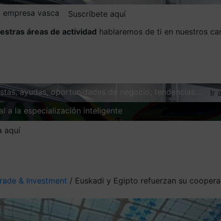
la empresa vasca
Suscríbete aquí
estras áreas de actividad
hablaremos de ti en nuestros ca
vistas, ayudas, oportunidades de negocio, tendencias…
Ir 
l a la especialización inteligente
Explorar
a aquí
rade & Investment
/
Euskadi y Egipto refuerzan su coopera