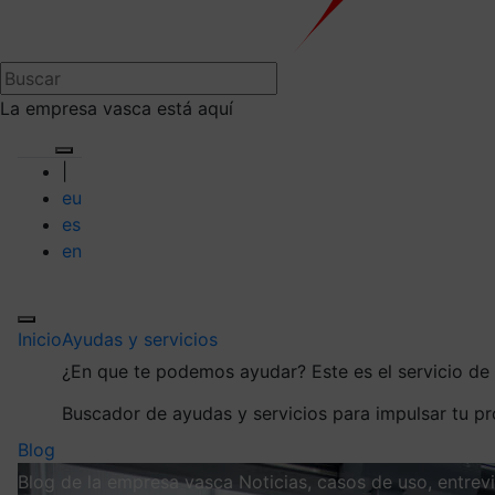
La empresa vasca está aquí
|
eu
es
en
Inicio
Ayudas y servicios
¿En que te podemos ayudar?
Este es el servicio d
Buscador de ayudas y servicios para impulsar tu p
Blog
Blog de la empresa vasca
Noticias, casos de uso, entre