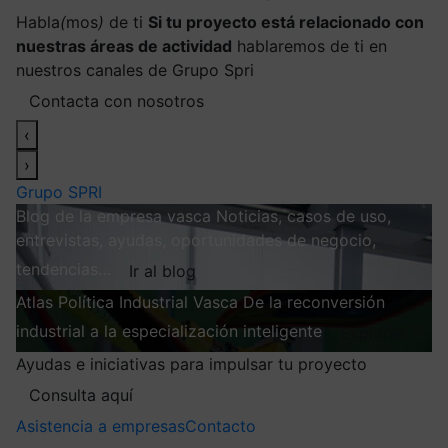
Habla
(
mos
)
de ti
Si tu proyecto está relacionado con
nuestras áreas de actividad
hablaremos de ti en
nuestros canales de Grupo Spri
Contacta con nosotros
‹
›
Grupo SPRI
Blog de la empresa vasca
Noticias, casos de uso,
entrevistas, ayudas, oportunidades de negocio,
tendencias…
Ir al blog
Atlas
Política Industrial Vasca
De la reconversión
industrial a la especialización inteligente
Explorar
Ayudas e iniciativas para impulsar tu proyecto
Consulta aquí
Asistencia a empresas
Contacto