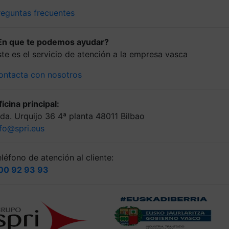
reguntas frecuentes
En que te podemos ayudar?
ste es el servicio de atención a la empresa vasca
ontacta con nosotros
icina principal:
lda. Urquijo 36 4ª planta 48011 Bilbao
nfo@spri.eus
léfono de atención al cliente:
00 92 93 93