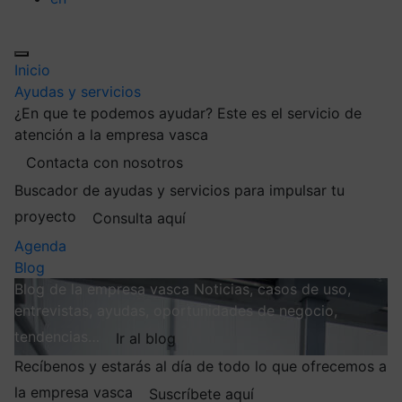
Inicio
Ayudas y servicios
¿En que te podemos ayudar?
Este es el servicio de
atención a la empresa vasca
Contacta con nosotros
Buscador de ayudas y servicios para impulsar tu
proyecto
Consulta aquí
Agenda
Blog
Blog de la empresa vasca
Noticias, casos de uso,
entrevistas, ayudas, oportunidades de negocio,
tendencias…
Ir al blog
Recíbenos y estarás al día de todo lo que ofrecemos a
la empresa vasca
Suscríbete aquí