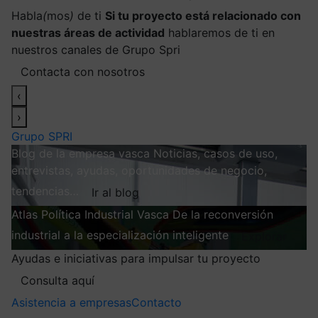
Habla
(
mos
)
de ti
Si tu proyecto está relacionado con
nuestras áreas de actividad
hablaremos de ti en
nuestros canales de Grupo Spri
Contacta con nosotros
‹
›
Grupo SPRI
Blog de la empresa vasca
Noticias, casos de uso,
entrevistas, ayudas, oportunidades de negocio,
tendencias…
Ir al blog
Atlas
Política Industrial Vasca
De la reconversión
industrial a la especialización inteligente
Explorar
Ayudas e iniciativas para impulsar tu proyecto
Consulta aquí
Asistencia a empresas
Contacto