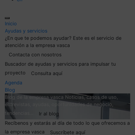
Inicio
Ayudas y servicios
¿En que te podemos ayudar?
Este es el servicio de
atención a la empresa vasca
Contacta con nosotros
Buscador de ayudas y servicios para impulsar tu
proyecto
Consulta aquí
Agenda
Blog
Blog de la empresa vasca
Noticias, casos de uso,
entrevistas, ayudas, oportunidades de negocio,
tendencias…
Ir al blog
Recíbenos y estarás al día de todo lo que ofrecemos a
la empresa vasca
Suscríbete aquí