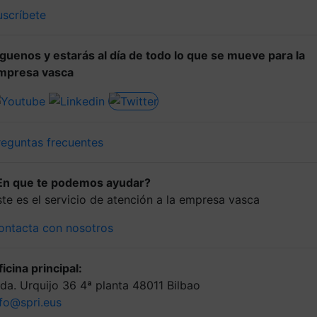
uscríbete
íguenos y estarás al día de todo lo que se mueve para la
mpresa vasca
reguntas frecuentes
En que te podemos ayudar?
ste es el servicio de atención a la empresa vasca
ontacta con nosotros
icina principal:
lda. Urquijo 36 4ª planta 48011 Bilbao
nfo@spri.eus