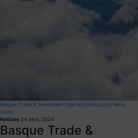
Basque Trade & Investment
Internacionalización
Reino
Unido
Noticias
24 abril, 2024
Basque Trade &