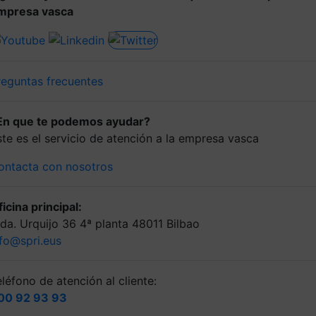
mpresa vasca
reguntas frecuentes
En que te podemos ayudar?
ste es el servicio de atención a la empresa vasca
ontacta con nosotros
icina principal:
lda. Urquijo 36 4ª planta 48011 Bilbao
nfo@spri.eus
léfono de atención al cliente:
00 92 93 93