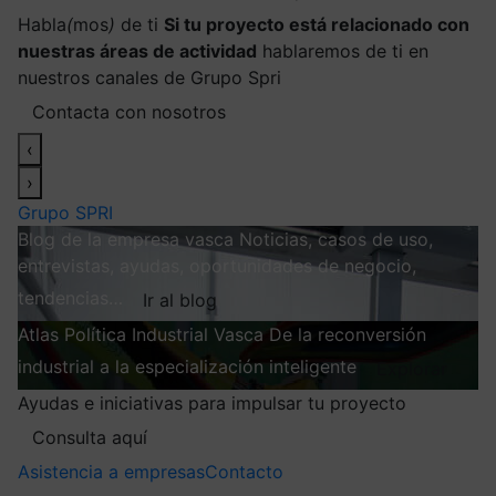
Habla
(
mos
)
de ti
Si tu proyecto está relacionado con
nuestras áreas de actividad
hablaremos de ti en
nuestros canales de Grupo Spri
Contacta con nosotros
‹
›
Grupo SPRI
Blog de la empresa vasca
Noticias, casos de uso,
entrevistas, ayudas, oportunidades de negocio,
tendencias…
Ir al blog
Atlas
Política Industrial Vasca
De la reconversión
industrial a la especialización inteligente
Explorar
Ayudas e iniciativas para impulsar tu proyecto
Consulta aquí
Asistencia a empresas
Contacto