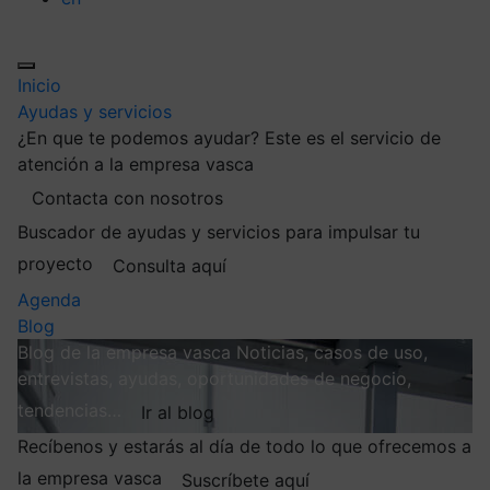
Inicio
Ayudas y servicios
¿En que te podemos ayudar?
Este es el servicio de
atención a la empresa vasca
Contacta con nosotros
Buscador de ayudas y servicios para impulsar tu
proyecto
Consulta aquí
Agenda
Blog
Blog de la empresa vasca
Noticias, casos de uso,
entrevistas, ayudas, oportunidades de negocio,
tendencias…
Ir al blog
Recíbenos y estarás al día de todo lo que ofrecemos a
la empresa vasca
Suscríbete aquí