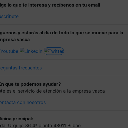
lige lo que te interesa y recíbenos en tu email
uscríbete
íguenos y estarás al día de todo lo que se mueve para la
mpresa vasca
reguntas frecuentes
En que te podemos ayudar?
ste es el servicio de atención a la empresa vasca
ontacta con nosotros
icina principal:
lda. Urquijo 36 4ª planta 48011 Bilbao