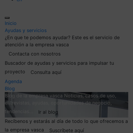
Inicio
Ayudas y servicios
¿En que te podemos ayudar?
Este es el servicio de
atención a la empresa vasca
Contacta con nosotros
Buscador de ayudas y servicios para impulsar tu
proyecto
Consulta aquí
Agenda
Blog
Blog de la empresa vasca
Noticias, casos de uso,
entrevistas, ayudas, oportunidades de negocio,
tendencias…
Ir al blog
Recíbenos y estarás al día de todo lo que ofrecemos a
la empresa vasca
Suscríbete aquí