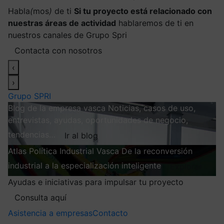
Habla
(
mos
)
de ti
Si tu proyecto está relacionado con
nuestras áreas de actividad
hablaremos de ti en
nuestros canales de Grupo Spri
Contacta con nosotros
‹
›
Grupo SPRI
Blog de la empresa vasca
Noticias, casos de uso,
entrevistas, ayudas, oportunidades de negocio,
tendencias…
Ir al blog
Atlas
Política Industrial Vasca
De la reconversión
industrial a la especialización inteligente
Explorar
Ayudas e iniciativas para impulsar tu proyecto
Consulta aquí
Asistencia a empresas
Contacto