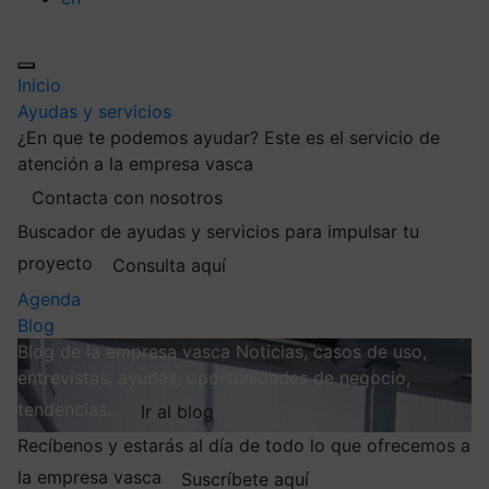
Inicio
Ayudas y servicios
¿En que te podemos ayudar?
Este es el servicio de
atención a la empresa vasca
Contacta con nosotros
Buscador de ayudas y servicios para impulsar tu
proyecto
Consulta aquí
Agenda
Blog
Blog de la empresa vasca
Noticias, casos de uso,
entrevistas, ayudas, oportunidades de negocio,
tendencias…
Ir al blog
Recíbenos y estarás al día de todo lo que ofrecemos a
la empresa vasca
Suscríbete aquí