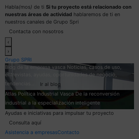
Habla
(
mos
)
de ti
Si tu proyecto está relacionado con
nuestras áreas de actividad
hablaremos de ti en
nuestros canales de Grupo Spri
Contacta con nosotros
‹
›
Grupo SPRI
Blog de la empresa vasca
Noticias, casos de uso,
entrevistas, ayudas, oportunidades de negocio,
tendencias…
Ir al blog
Atlas
Política Industrial Vasca
De la reconversión
industrial a la especialización inteligente
Explorar
Ayudas e iniciativas para impulsar tu proyecto
Consulta aquí
Asistencia a empresas
Contacto