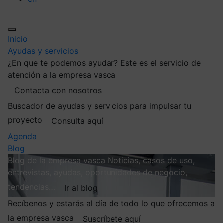
Inicio
Ayudas y servicios
¿En que te podemos ayudar?
Este es el servicio de
atención a la empresa vasca
Contacta con nosotros
Buscador de ayudas y servicios para impulsar tu
proyecto
Consulta aquí
Agenda
Blog
Blog de la empresa vasca
Noticias, casos de uso,
entrevistas, ayudas, oportunidades de negocio,
tendencias…
Ir al blog
Recíbenos y estarás al día de todo lo que ofrecemos a
la empresa vasca
Suscríbete aquí