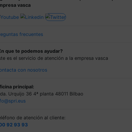
mpresa vasca
reguntas frecuentes
En que te podemos ayudar?
ste es el servicio de atención a la empresa vasca
ontacta con nosotros
icina principal:
lda. Urquijo 36 4ª planta 48011 Bilbao
nfo@spri.eus
léfono de atención al cliente:
00 92 93 93