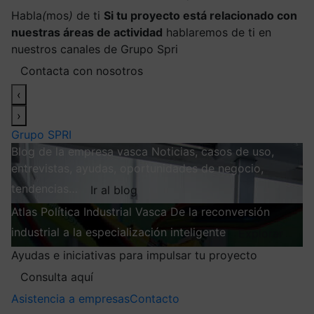
Habla
(
mos
)
de ti
Si tu proyecto está relacionado con
nuestras áreas de actividad
hablaremos de ti en
nuestros canales de Grupo Spri
Contacta con nosotros
‹
›
Grupo SPRI
Blog de la empresa vasca
Noticias, casos de uso,
entrevistas, ayudas, oportunidades de negocio,
tendencias…
Ir al blog
Atlas
Política Industrial Vasca
De la reconversión
industrial a la especialización inteligente
Explorar
Ayudas e iniciativas para impulsar tu proyecto
Consulta aquí
Asistencia a empresas
Contacto