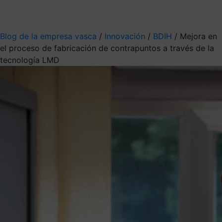
Mis suscripciones
Elige la información que quieres recibir
Blog de la empresa vasca
/
Innovación
/
BDIH
/
Mejora en
el proceso de fabricación de contrapuntos a través de la
tecnología LMD