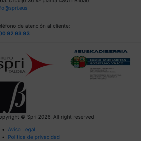
lda. Urquijo 36 4ª planta 48011 Bilbao
nfo@spri.eus
léfono de atención al cliente:
00 92 93 93
opyright © Spri 2026. All right reserved
Aviso Legal
Política de privacidad