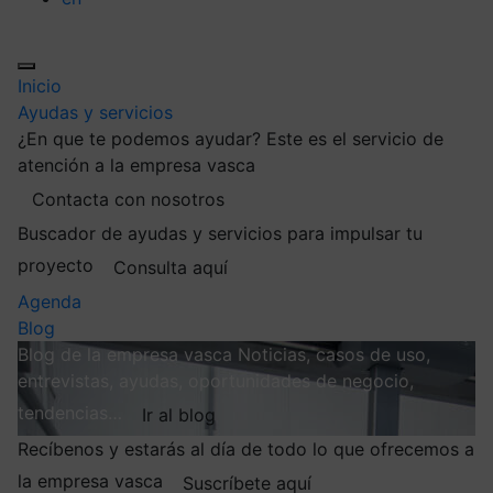
Inicio
Ayudas y servicios
¿En que te podemos ayudar?
Este es el servicio de
atención a la empresa vasca
Contacta con nosotros
Buscador de ayudas y servicios para impulsar tu
proyecto
Consulta aquí
Agenda
Blog
Blog de la empresa vasca
Noticias, casos de uso,
entrevistas, ayudas, oportunidades de negocio,
tendencias…
Ir al blog
Recíbenos y estarás al día de todo lo que ofrecemos a
la empresa vasca
Suscríbete aquí