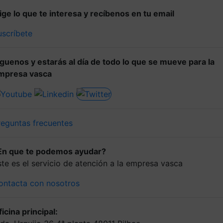
lige lo que te interesa y recíbenos en tu email
uscríbete
íguenos y estarás al día de todo lo que se mueve para la
mpresa vasca
reguntas frecuentes
En que te podemos ayudar?
ste es el servicio de atención a la empresa vasca
ontacta con nosotros
icina principal: