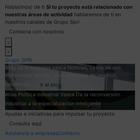
Habla
(
mos
)
de ti
Si tu proyecto está relacionado con
nuestras áreas de actividad
hablaremos de ti en
nuestros canales de Grupo Spri
Contacta con nosotros
‹
›
Grupo SPRI
Blog de la empresa vasca
Noticias, casos de uso,
entrevistas, ayudas, oportunidades de negocio,
tendencias…
Ir al blog
Atlas
Política Industrial Vasca
De la reconversión
industrial a la especialización inteligente
Explorar
Ayudas e iniciativas para impulsar tu proyecto
Consulta aquí
Asistencia a empresas
Contacto