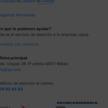
reguntas frecuentes
En que te podemos ayudar?
ste es el servicio de atención a la empresa vasca
ontacta con nosotros
icina principal:
lda. Urquijo 36 4ª planta 48011 Bilbao
nfo@spri.eus
léfono de atención al cliente:
00 92 93 93