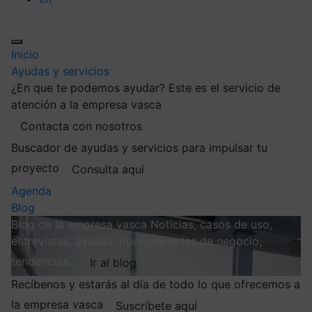
Inicio
Ayudas y servicios
¿En que te podemos ayudar?
Este es el servicio de
atención a la empresa vasca
Contacta con nosotros
Buscador de ayudas y servicios para impulsar tu
proyecto
Consulta aquí
Agenda
Blog
Blog de la empresa vasca
Noticias, casos de uso,
entrevistas, ayudas, oportunidades de negocio,
tendencias…
Ir al blog
Recíbenos y estarás al día de todo lo que ofrecemos a
la empresa vasca
Suscríbete aquí