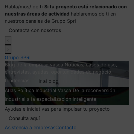
Habla
(
mos
)
de ti
Si tu proyecto está relacionado con
nuestras áreas de actividad
hablaremos de ti en
nuestros canales de Grupo Spri
Contacta con nosotros
‹
›
Grupo SPRI
Blog de la empresa vasca
Noticias, casos de uso,
entrevistas, ayudas, oportunidades de negocio,
tendencias…
Ir al blog
Atlas
Política Industrial Vasca
De la reconversión
industrial a la especialización inteligente
Explorar
Ayudas e iniciativas para impulsar tu proyecto
Consulta aquí
Asistencia a empresas
Contacto