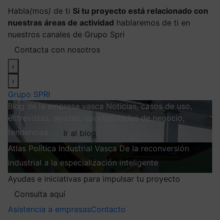
Habla
(
mos
)
de ti
Si tu proyecto está relacionado con
nuestras áreas de actividad
hablaremos de ti en
nuestros canales de Grupo Spri
Contacta con nosotros
‹
›
Grupo SPRI
Blog de la empresa vasca
Noticias, casos de uso,
entrevistas, ayudas, oportunidades de negocio,
tendencias…
Ir al blog
Atlas
Política Industrial Vasca
De la reconversión
industrial a la especialización inteligente
Explorar
Ayudas e iniciativas para impulsar tu proyecto
Consulta aquí
Asistencia a empresas
Contacto