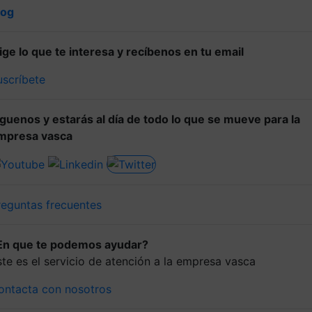
log
lige lo que te interesa y recíbenos en tu email
uscríbete
íguenos y estarás al día de todo lo que se mueve para la
mpresa vasca
reguntas frecuentes
En que te podemos ayudar?
ste es el servicio de atención a la empresa vasca
ontacta con nosotros