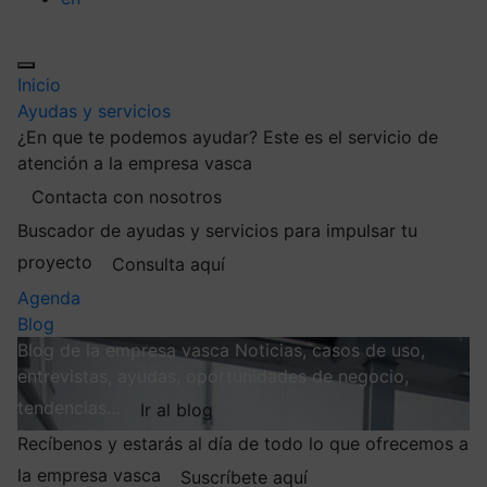
Inicio
Ayudas y servicios
¿En que te podemos ayudar?
Este es el servicio de
atención a la empresa vasca
Contacta con nosotros
Buscador de ayudas y servicios para impulsar tu
proyecto
Consulta aquí
Agenda
Blog
Blog de la empresa vasca
Noticias, casos de uso,
entrevistas, ayudas, oportunidades de negocio,
tendencias…
Ir al blog
Recíbenos y estarás al día de todo lo que ofrecemos a
la empresa vasca
Suscríbete aquí