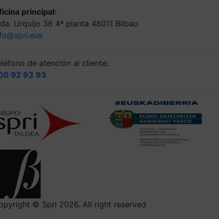
icina principal:
lda. Urquijo 36 4ª planta 48011 Bilbao
nfo@spri.eus
léfono de atención al cliente:
00 92 93 93
opyright © Spri 2026. All right reserved