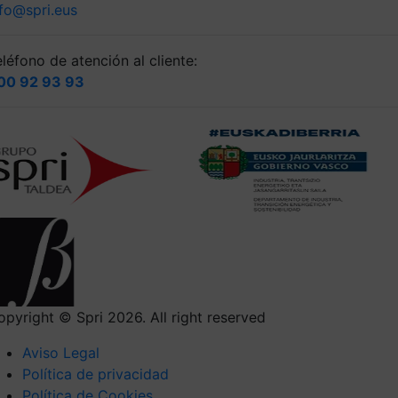
nfo@spri.eus
léfono de atención al cliente:
00 92 93 93
opyright © Spri 2026. All right reserved
Aviso Legal
Política de privacidad
Política de Cookies