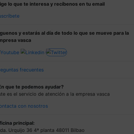
lige lo que te interesa y recíbenos en tu email
uscríbete
íguenos y estarás al día de todo lo que se mueve para la
mpresa vasca
reguntas frecuentes
En que te podemos ayudar?
ste es el servicio de atención a la empresa vasca
ontacta con nosotros
icina principal:
lda. Urquijo 36 4ª planta 48011 Bilbao