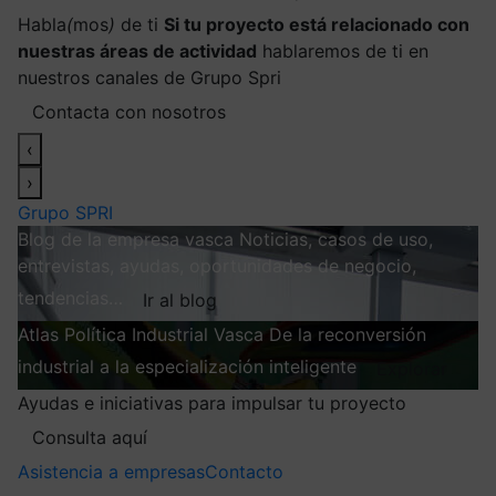
Habla
(
mos
)
de ti
Si tu proyecto está relacionado con
nuestras áreas de actividad
hablaremos de ti en
nuestros canales de Grupo Spri
Contacta con nosotros
‹
›
Grupo SPRI
Blog de la empresa vasca
Noticias, casos de uso,
entrevistas, ayudas, oportunidades de negocio,
tendencias…
Ir al blog
Atlas
Política Industrial Vasca
De la reconversión
industrial a la especialización inteligente
Explorar
Ayudas e iniciativas para impulsar tu proyecto
Consulta aquí
Asistencia a empresas
Contacto