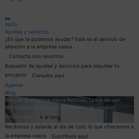
Inicio
Ayudas y servicios
¿En que te podemos ayudar?
Este es el servicio de
atención a la empresa vasca
Contacta con nosotros
Buscador de ayudas y servicios para impulsar tu
proyecto
Consulta aquí
Agenda
Blog
Blog de la empresa vasca
Noticias, casos de uso,
entrevistas, ayudas, oportunidades de negocio,
tendencias…
Ir al blog
Recíbenos y estarás al día de todo lo que ofrecemos a
la empresa vasca
Suscríbete aquí