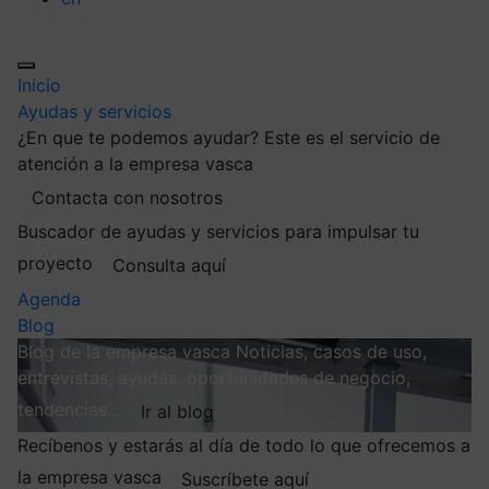
Inicio
Ayudas y servicios
¿En que te podemos ayudar?
Este es el servicio de
atención a la empresa vasca
Contacta con nosotros
Buscador de ayudas y servicios para impulsar tu
proyecto
Consulta aquí
Agenda
Blog
Blog de la empresa vasca
Noticias, casos de uso,
entrevistas, ayudas, oportunidades de negocio,
tendencias…
Ir al blog
Recíbenos y estarás al día de todo lo que ofrecemos a
la empresa vasca
Suscríbete aquí