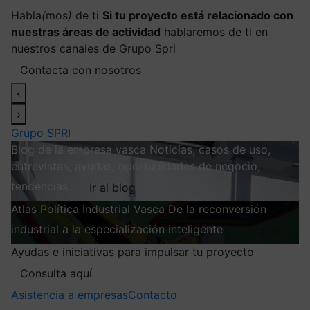
Habla
(
mos
)
de ti
Si tu proyecto está relacionado con
nuestras áreas de actividad
hablaremos de ti en
nuestros canales de Grupo Spri
Contacta con nosotros
‹
›
Grupo SPRI
Blog de la empresa vasca
Noticias, casos de uso,
entrevistas, ayudas, oportunidades de negocio,
tendencias…
Ir al blog
Atlas
Política Industrial Vasca
De la reconversión
industrial a la especialización inteligente
Explorar
Ayudas e iniciativas para impulsar tu proyecto
Consulta aquí
Asistencia a empresas
Contacto