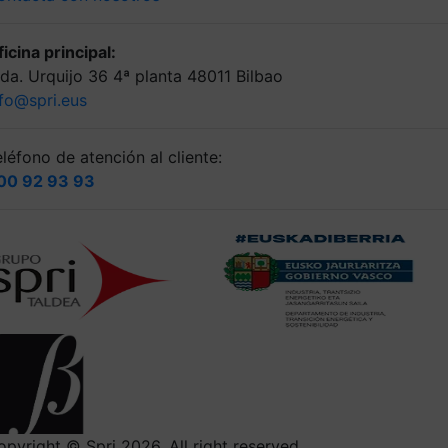
icina principal:
lda. Urquijo 36 4ª planta 48011 Bilbao
nfo@spri.eus
léfono de atención al cliente:
00 92 93 93
opyright © Spri 2026. All right reserved