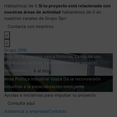
Habla
(
mos
)
de ti
Si tu proyecto está relacionado con
nuestras áreas de actividad
hablaremos de ti en
nuestros canales de Grupo Spri
Contacta con nosotros
‹
›
Grupo SPRI
Blog de la empresa vasca
Noticias, casos de uso,
entrevistas, ayudas, oportunidades de negocio,
tendencias…
Ir al blog
Atlas
Política Industrial Vasca
De la reconversión
industrial a la especialización inteligente
Explorar
Ayudas e iniciativas para impulsar tu proyecto
Consulta aquí
Asistencia a empresas
Contacto