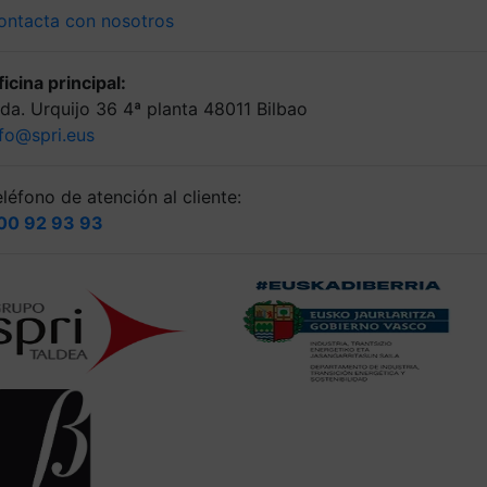
ontacta con nosotros
icina principal:
lda. Urquijo 36 4ª planta 48011 Bilbao
nfo@spri.eus
léfono de atención al cliente:
00 92 93 93