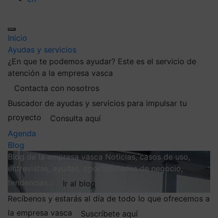
Inicio
Ayudas y servicios
¿En que te podemos ayudar?
Este es el servicio de
atención a la empresa vasca
Contacta con nosotros
Buscador de ayudas y servicios para impulsar tu
proyecto
Consulta aquí
Agenda
Blog
Blog de la empresa vasca
Noticias, casos de uso,
entrevistas, ayudas, oportunidades de negocio,
tendencias…
Ir al blog
Recíbenos y estarás al día de todo lo que ofrecemos a
la empresa vasca
Suscríbete aquí