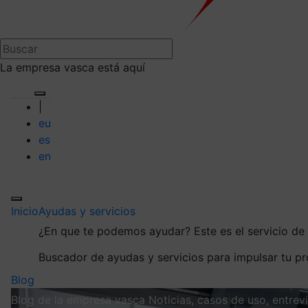
La empresa vasca está aquí
|
eu
es
en
Inicio
Ayudas y servicios
¿En que te podemos ayudar?
Este es el servicio d
Buscador de ayudas y servicios para impulsar tu p
Blog
Blog de la empresa vasca
Noticias, casos de uso, entre