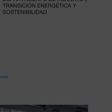
enda
al blog