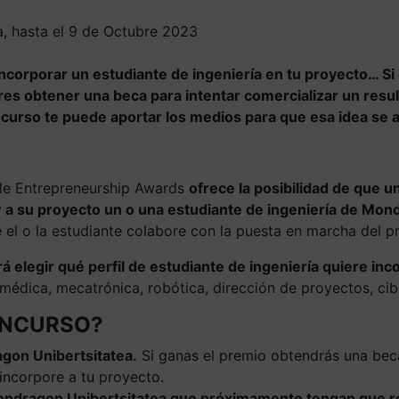
a, hasta el 9 de Octubre 2023
 incorporar un estudiante de ingeniería en tu proyecto… Si
eres obtener una beca para intentar comercializar un resu
ncurso te puede aportar los medios para que esa idea se 
ble Entrepreneurship Awards
ofrece la posibilidad de que u
 a su proyecto un o una estudiante de ingeniería de Mon
 el o la estudiante colabore con la puesta en marcha del 
á elegir qué perfil de estudiante de ingeniería quiere inc
iomédica, mecatrónica, robótica, dirección de proyectos, ci
CONCURSO?
agon Unibertsitatea.
Si ganas el premio obtendrás una beca
incorpore a tu proyecto.
 Mondragon Unibertsitatea que próximamente tengan que r