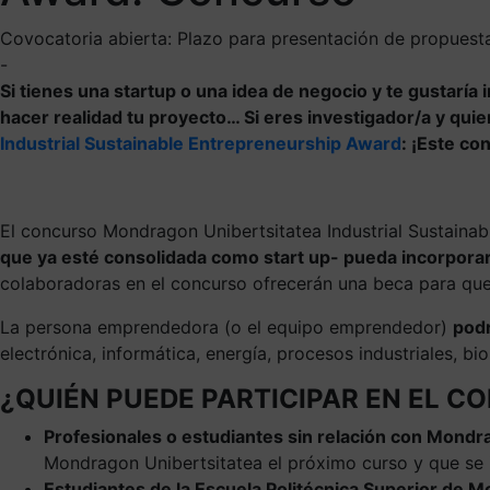
Covocatoria abierta: Plazo para presentación de propuest
-
Si tienes una startup o una idea de negocio y te gustaría
hacer realidad tu proyecto… Si e
res investigador/a y qui
Industrial Sustainable Entrepreneurship Award
:
¡Este co
El concurso Mondragon Unibertsitatea Industrial Sustaina
que ya esté consolidada como start up- pueda incorporar
colaboradoras en el concurso ofrecerán una beca para que
La persona emprendedora (o el equipo emprendedor)
podr
electrónica, informática, energía, procesos industriales, b
¿QUIÉN PUEDE PARTICIPAR EN EL 
Profesionales o estudiantes sin relación con Mondr
Mondragon Unibertsitatea el próximo curso y que se 
Estudiantes de la Escuela Politécnica Superior de