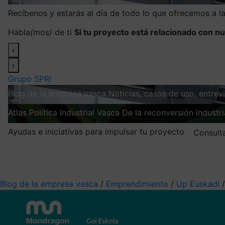
Recíbenos y estarás al día de todo lo que ofrecemos a 
Habla
(
mos
)
de ti
Si tu proyecto está relacionado con nu
‹
›
Grupo SPRI
Blog de la empresa vasca
Noticias, casos de uso, entre
Atlas
Política Industrial Vasca
De la reconversión industria
Ayudas e iniciativas para impulsar tu proyecto
Consult
Mis suscripciones
Elige la información que quieres recibir
Blog de la empresa vasca
/
Emprendimiento
/
Up Euskadi