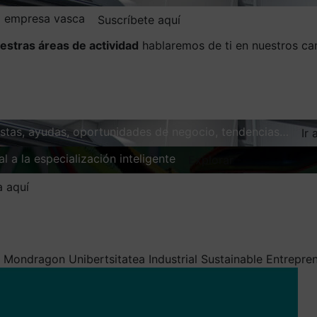
la empresa vasca
Suscríbete aquí
estras áreas de actividad
hablaremos de ti en nuestros ca
vistas, ayudas, oportunidades de negocio, tendencias…
Ir 
l a la especialización inteligente
Explorar
a aquí
/
Mondragon Unibertsitatea Industrial Sustainable Entrepr