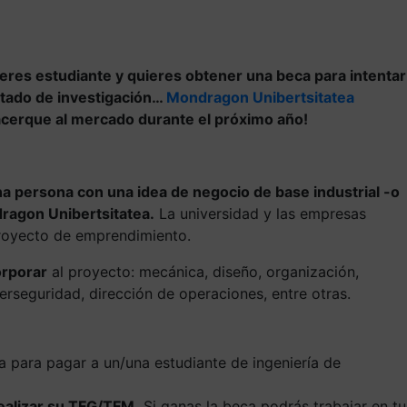
 e
res estudiante y quieres obtener una beca para intentar
ltado de investigación…
Mondragon Unibertsitatea
acerque al mercado durante el próximo año!
na persona con una idea de negocio de base industrial -o
dragon Unibertsitatea.
La universidad y las empresas
proyecto de emprendimiento.
orporar
al proyecto: mecánica, diseño, organización,
berseguridad, dirección de operaciones, entre otras.
 para pagar a un/una estudiante de ingeniería de
ealizar su TFG/TFM.
Si ganas la beca podrás trabajar en tu