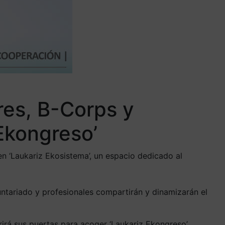
res, B-Corps y
 Ekongreso’
en ‘Laukariz Ekosistema’, un espacio dedicado al
untariado y profesionales compartirán y dinamizarán el
irá sus puertas para acoger ‘Laukariz Ekongreso’,