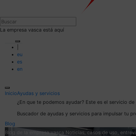
La empresa vasca está aquí
|
eu
es
en
Inicio
Ayudas y servicios
¿En que te podemos ayudar?
Este es el servicio d
Buscador de ayudas y servicios para impulsar tu p
Blog
Blog de la empresa vasca
Noticias, casos de uso, entre