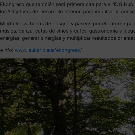
Ekongreso que también será primera cita para el ‘IDG Hub M
los ‘Objetivos de Desarrollo Interior’ para impulsar la con
Mindfulness, baños de bosque y paseos por el entorno para 
música, danza, catas de vinos y cafés, gastronomía y jueg
energías, generar sinergias y multiplicar resultados orient
+info:
www.laukariz.eus/ekongreso/