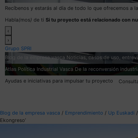
Recíbenos y estarás al día de todo lo que ofrecemos a 
Habla
(
mos
)
de ti
Si tu proyecto está relacionado con nu
‹
›
Grupo SPRI
Blog de la empresa vasca
Noticias, casos de uso, entre
Atlas
Política Industrial Vasca
De la reconversión industria
Ayudas e iniciativas para impulsar tu proyecto
Consult
Mis suscripciones
Elige la información que quieres recibir
Blog de la empresa vasca
/
Emprendimiento
/
Up Euskadi
Ekongreso’