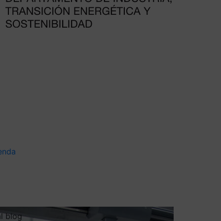
enda
al blog