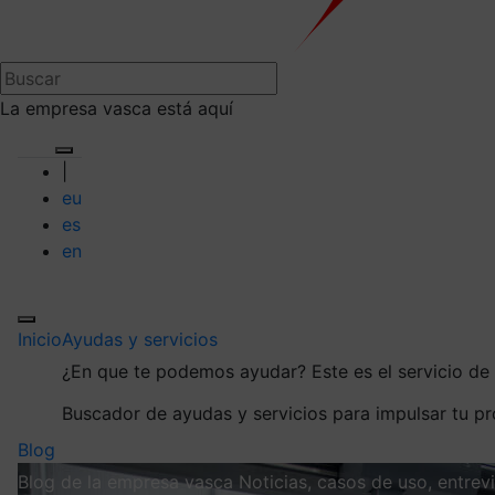
La empresa vasca está aquí
|
eu
es
en
Inicio
Ayudas y servicios
¿En que te podemos ayudar?
Este es el servicio d
Buscador de ayudas y servicios para impulsar tu p
Blog
Blog de la empresa vasca
Noticias, casos de uso, entre