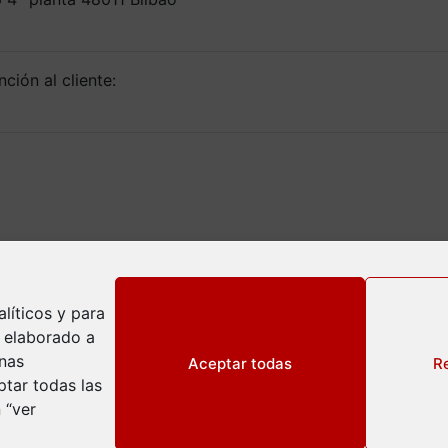
ción al cliente:
líticos y para
l elaborado a
inas
Aceptar todas
R
tar todas las
 “ver
ivacidad
okies