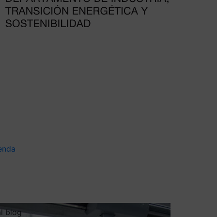
enda
al blog