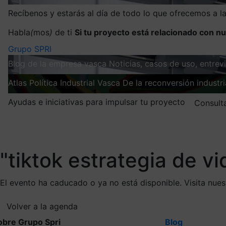
Recíbenos y estarás al día de todo lo que ofrecemos a 
Habla
(
mos
)
de ti
Si tu proyecto está relacionado con nu
Grupo SPRI
Blog de la empresa vasca
Noticias, casos de uso, entre
Atlas
Política Industrial Vasca
De la reconversión industria
Ayudas e iniciativas para impulsar tu proyecto
Consult
Mis suscripciones
Elige la información que quieres recibir
"tiktok estrategia de vi
El evento ha caducado o ya no está disponible. Visita nue
Volver a la agenda
obre Grupo Spri
Blog