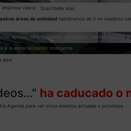
la empresa vasca
Suscríbete aquí
estras áreas de actividad
hablaremos de ti en nuestros ca
vistas, ayudas, oportunidades de negocio, tendencias…
Ir 
l a la especialización inteligente
Explorar
a aquí
deos..."
ha caducado o n
stra Agenda para ver otros eventos actuales o próximos.