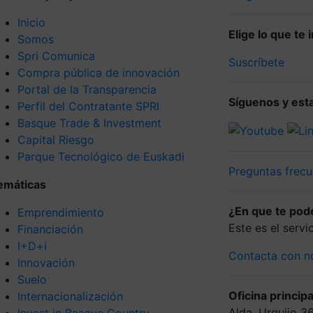
Inicio
Elige lo que te
Somos
Spri Comunica
Suscríbete
Compra pública de innovación
Portal de la Transparencia
Síguenos y esta
Perfil del Contratante SPRI
Basque Trade & Investment
Capital Riesgo
Parque Tecnológico de Euskadi
Preguntas frecu
emáticas
¿En que te po
Emprendimiento
Este es el serv
Financiación
I+D+i
Contacta con n
Innovación
Suelo
Oficina principa
Internacionalización
Alda. Urquijo 3
Invest in Basque Country