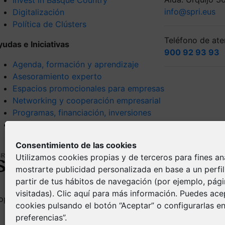
info@spri.eus
Digitalización
Política de Clústers
Teléfono de aten
yudas e Iniciativas
900 92 93 93
Agenda, formación y aprendizaje
Asesoramiento experto
Espacios promocionales para empresas
Networking y cooperación empresarial
Programas, financiación, inversiones
Tendencias y visión estratégica
Consentimiento de las cookies
Utilizamos cookies propias y de terceros para fines ana
mostrarte publicidad personalizada en base a un perfi
partir de tus hábitos de navegación (por ejemplo, pág
visitadas).
Clic aquí
para más información. Puedes acep
opyright © Spri 2026. All right reserved
Aviso Legal
cookies pulsando el botón “Aceptar” o configurarlas en
Política de pr
preferencias”.
Política de Co