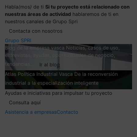
Habla
(
mos
)
de ti
Si tu proyecto está relacionado con
nuestras áreas de actividad
hablaremos de ti en
nuestros canales de Grupo Spri
Contacta con nosotros
Grupo SPRI
Blog de la empresa vasca
Noticias, casos de uso,
entrevistas, ayudas, oportunidades de negocio,
tendencias…
Ir al blog
Atlas
Política Industrial Vasca
De la reconversión
industrial a la especialización inteligente
Explorar
Ayudas e iniciativas para impulsar tu proyecto
Consulta aquí
Asistencia a empresas
Contacto
Mis suscripciones
Elige la información que quieres recibir