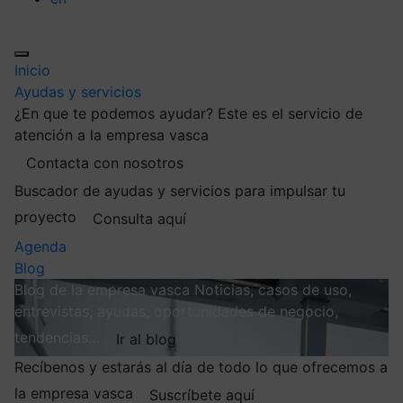
Inicio
Ayudas y servicios
¿En que te podemos ayudar?
Este es el servicio de
atención a la empresa vasca
Contacta con nosotros
Buscador de ayudas y servicios para impulsar tu
proyecto
Consulta aquí
Agenda
Blog
Blog de la empresa vasca
Noticias, casos de uso,
entrevistas, ayudas, oportunidades de negocio,
tendencias…
Ir al blog
Recíbenos y estarás al día de todo lo que ofrecemos a
la empresa vasca
Suscríbete aquí