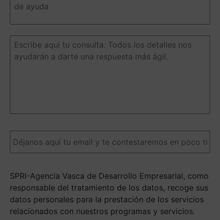
el
nombre
de
la
Escribe
iniciativa
aquí
o
tu
programa
consulta.
de
Todos
ayuda
(Obligatorio)
los
detalles
nos
ayudarán
a
Email
(Obligatorio)
darte
una
respuesta
más
SPRI-Agencia Vasca de Desarrollo Empresarial, como
ágil.
(Obligatorio)
responsable del tratamiento de los datos, recoge sus
datos personales para la prestación de los servicios
relacionados con nuestros programas y servicios.