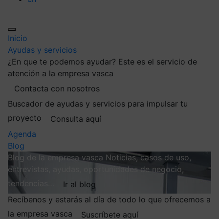
Inicio
Ayudas y servicios
¿En que te podemos ayudar?
Este es el servicio de
atención a la empresa vasca
Contacta con nosotros
Buscador de ayudas y servicios para impulsar tu
proyecto
Consulta aquí
Agenda
Blog
Blog de la empresa vasca
Noticias, casos de uso,
entrevistas, ayudas, oportunidades de negocio,
tendencias…
Ir al blog
Recíbenos y estarás al día de todo lo que ofrecemos a
la empresa vasca
Suscríbete aquí