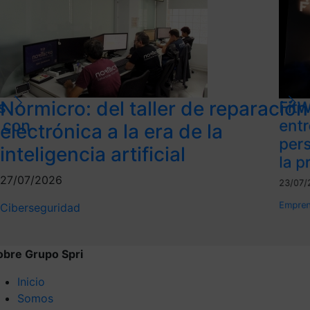
Normicro: del taller de reparación
s
FitW
l con
ent
electrónica a la era de la
per
inteligencia artificial
la p
27/07/2026
23/07/
Empren
Ciberseguridad
obre Grupo Spri
Inicio
Somos