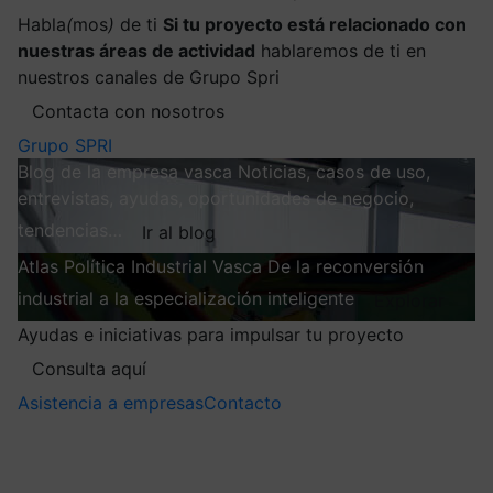
Habla
(
mos
)
de ti
Si tu proyecto está relacionado con
nuestras áreas de actividad
hablaremos de ti en
nuestros canales de Grupo Spri
Contacta con nosotros
Grupo SPRI
Blog de la empresa vasca
Noticias, casos de uso,
entrevistas, ayudas, oportunidades de negocio,
tendencias…
Ir al blog
Atlas
Política Industrial Vasca
De la reconversión
industrial a la especialización inteligente
Explorar
Ayudas e iniciativas para impulsar tu proyecto
Consulta aquí
Asistencia a empresas
Contacto
Mis suscripciones
Elige la información que quieres recibir