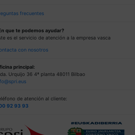
reguntas frecuentes
En que te podemos ayudar?
ste es el servicio de atención a la empresa vasca
ontacta con nosotros
icina principal:
lda. Urquijo 36 4ª planta 48011 Bilbao
nfo@spri.eus
léfono de atención al cliente:
00 92 93 93