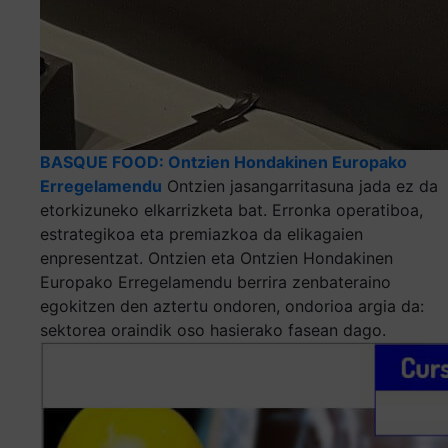
BASQUE FOOD: Ontzien Hondakinen Europako
Erregelamendu
Ontzien jasangarritasuna jada ez da
etorkizuneko elkarrizketa bat. Erronka operatiboa,
estrategikoa eta premiazkoa da elikagaien
enpresentzat. Ontzien eta Ontzien Hondakinen
Europako Erregelamendu berrira zenbateraino
egokitzen den aztertu ondoren, ondorioa argia da:
sektorea oraindik oso hasierako fasean dago.