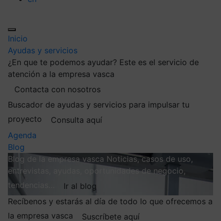
Inicio
Ayudas y servicios
¿En que te podemos ayudar?
Este es el servicio de
atención a la empresa vasca
Contacta con nosotros
Buscador de ayudas y servicios para impulsar tu
proyecto
Consulta aquí
Agenda
Blog
Blog de la empresa vasca
Noticias, casos de uso,
entrevistas, ayudas, oportunidades de negocio,
tendencias…
Ir al blog
Recíbenos y estarás al día de todo lo que ofrecemos a
la empresa vasca
Suscríbete aquí