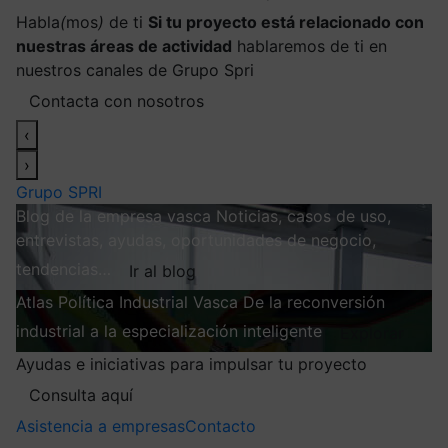
Habla
(
mos
)
de ti
Si tu proyecto está relacionado con
nuestras áreas de actividad
hablaremos de ti en
nuestros canales de Grupo Spri
Contacta con nosotros
‹
›
Grupo SPRI
Blog de la empresa vasca
Noticias, casos de uso,
entrevistas, ayudas, oportunidades de negocio,
tendencias…
Ir al blog
Atlas
Política Industrial Vasca
De la reconversión
industrial a la especialización inteligente
Explorar
Ayudas e iniciativas para impulsar tu proyecto
Consulta aquí
Asistencia a empresas
Contacto