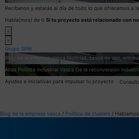
Recíbenos y estarás al día de todo lo que ofrecemos a 
Habla
(
mos
)
de ti
Si tu proyecto está relacionado con nu
‹
›
Grupo SPRI
Blog de la empresa vasca
Noticias, casos de uso, entre
Atlas
Política Industrial Vasca
De la reconversión industria
Ayudas e iniciativas para impulsar tu proyecto
Consult
Mis suscripciones
Elige la información que quieres recibir
Blog de la empresa vasca
/
Política de clusters
/
Hablamos 