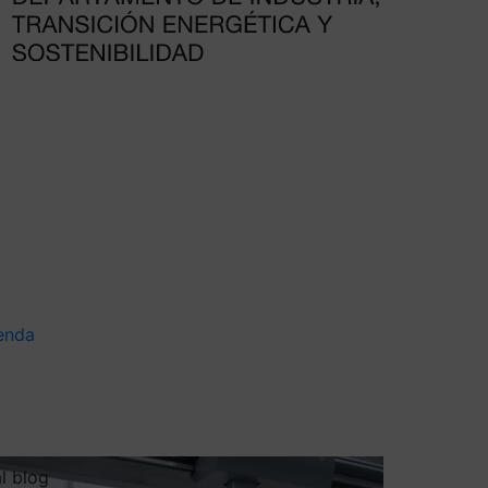
enda
al blog