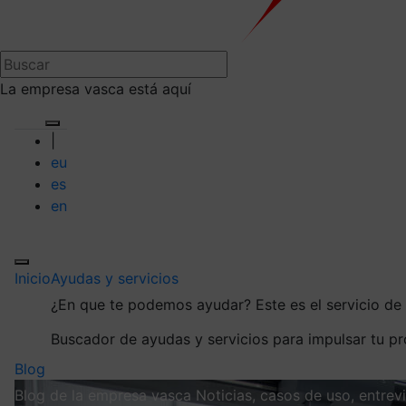
La empresa vasca está aquí
|
eu
es
en
Inicio
Ayudas y servicios
¿En que te podemos ayudar?
Este es el servicio d
Buscador de ayudas y servicios para impulsar tu p
Blog
Blog de la empresa vasca
Noticias, casos de uso, entre