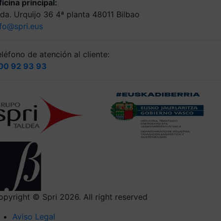
icina principal:
lda. Urquijo 36 4ª planta 48011 Bilbao
nfo@spri.eus
léfono de atención al cliente:
00 92 93 93
opyright © Spri 2026. All right reserved
Aviso Legal