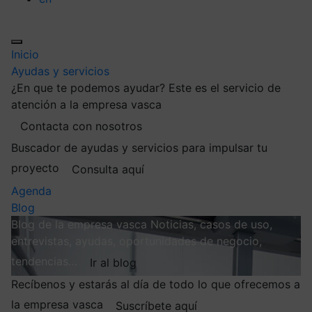
Inicio
Ayudas y servicios
¿En que te podemos ayudar?
Este es el servicio de
atención a la empresa vasca
Contacta con nosotros
Buscador de ayudas y servicios para impulsar tu
proyecto
Consulta aquí
Agenda
Blog
Blog de la empresa vasca
Noticias, casos de uso,
entrevistas, ayudas, oportunidades de negocio,
tendencias…
Ir al blog
Recíbenos y estarás al día de todo lo que ofrecemos a
la empresa vasca
Suscríbete aquí