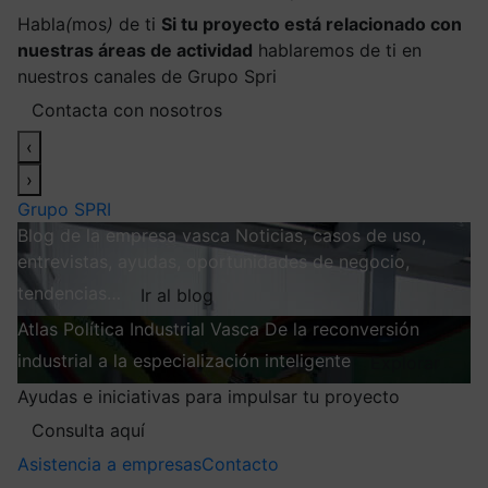
Habla
(
mos
)
de ti
Si tu proyecto está relacionado con
nuestras áreas de actividad
hablaremos de ti en
nuestros canales de Grupo Spri
Contacta con nosotros
‹
›
Grupo SPRI
Blog de la empresa vasca
Noticias, casos de uso,
entrevistas, ayudas, oportunidades de negocio,
tendencias…
Ir al blog
Atlas
Política Industrial Vasca
De la reconversión
industrial a la especialización inteligente
Explorar
Ayudas e iniciativas para impulsar tu proyecto
Consulta aquí
Asistencia a empresas
Contacto