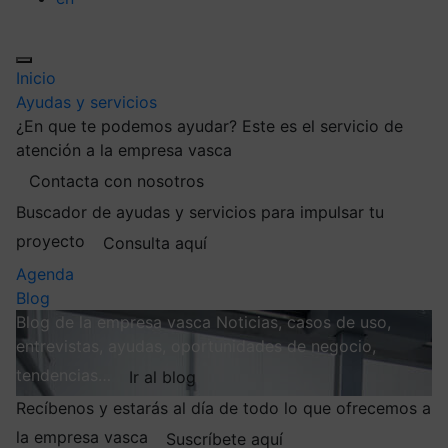
Inicio
Ayudas y servicios
¿En que te podemos ayudar?
Este es el servicio de
atención a la empresa vasca
Contacta con nosotros
Buscador de ayudas y servicios para impulsar tu
proyecto
Consulta aquí
Agenda
Blog
Blog de la empresa vasca
Noticias, casos de uso,
entrevistas, ayudas, oportunidades de negocio,
tendencias…
Ir al blog
Recíbenos y estarás al día de todo lo que ofrecemos a
la empresa vasca
Suscríbete aquí