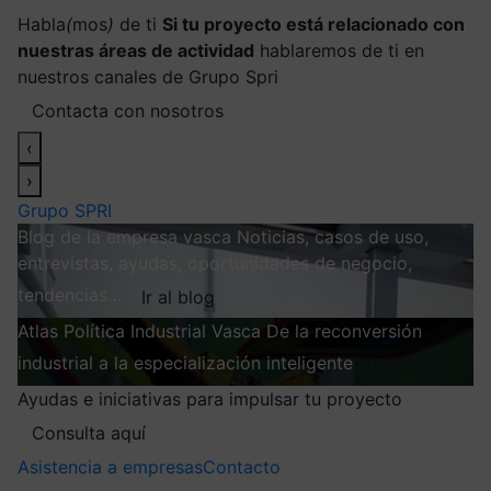
Habla
(
mos
)
de ti
Si tu proyecto está relacionado con
nuestras áreas de actividad
hablaremos de ti en
nuestros canales de Grupo Spri
Contacta con nosotros
‹
›
Grupo SPRI
Blog de la empresa vasca
Noticias, casos de uso,
entrevistas, ayudas, oportunidades de negocio,
tendencias…
Ir al blog
Atlas
Política Industrial Vasca
De la reconversión
industrial a la especialización inteligente
Explorar
Ayudas e iniciativas para impulsar tu proyecto
Consulta aquí
Asistencia a empresas
Contacto