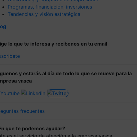
Programas, financiación, inversiones
Tendencias y visión estratégica
log
lige lo que te interesa y recíbenos en tu email
uscríbete
íguenos y estarás al día de todo lo que se mueve para la
mpresa vasca
reguntas frecuentes
En que te podemos ayudar?
ste es el servicio de atención a la empresa vasca