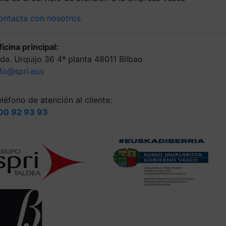
ontacta con nosotros
icina principal:
lda. Urquijo 36 4ª planta 48011 Bilbao
nfo@spri.eus
léfono de atención al cliente:
00 92 93 93