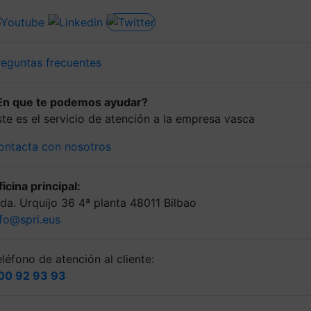
reguntas frecuentes
En que te podemos ayudar?
ste es el servicio de atención a la empresa vasca
ontacta con nosotros
icina principal:
lda. Urquijo 36 4ª planta 48011 Bilbao
nfo@spri.eus
léfono de atención al cliente:
00 92 93 93