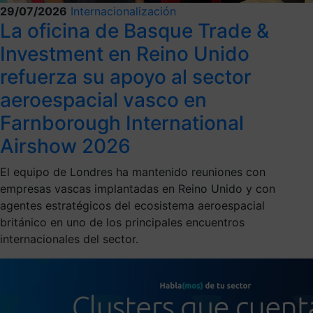
29/07/2026
Internacionalización
La oficina de Basque Trade &
Investment en Reino Unido
refuerza su apoyo al sector
aeroespacial vasco en
Farnborough International
Airshow 2026
El equipo de Londres ha mantenido reuniones con
empresas vascas implantadas en Reino Unido y con
agentes estratégicos del ecosistema aeroespacial
británico en uno de los principales encuentros
internacionales del sector.