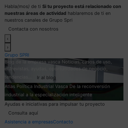
Habla
(
mos
)
de ti
Si tu proyecto está relacionado con
nuestras áreas de actividad
hablaremos de ti en
nuestros canales de Grupo Spri
Contacta con nosotros
‹
›
Grupo SPRI
Blog de la empresa vasca
Noticias, casos de uso,
entrevistas, ayudas, oportunidades de negocio,
tendencias…
Ir al blog
Atlas
Política Industrial Vasca
De la reconversión
industrial a la especialización inteligente
Explorar
Ayudas e iniciativas para impulsar tu proyecto
Consulta aquí
Asistencia a empresas
Contacto