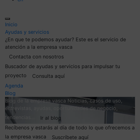
Inicio
Ayudas y servicios
¿En que te podemos ayudar?
Este es el servicio de
atención a la empresa vasca
Contacta con nosotros
Buscador de ayudas y servicios para impulsar tu
proyecto
Consulta aquí
Agenda
Blog
Blog de la empresa vasca
Noticias, casos de uso,
entrevistas, ayudas, oportunidades de negocio,
tendencias…
Ir al blog
Recíbenos y estarás al día de todo lo que ofrecemos a
la empresa vasca
Suscríbete aquí