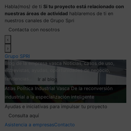
Habla
(
mos
)
de ti
Si tu proyecto está relacionado con
nuestras áreas de actividad
hablaremos de ti en
nuestros canales de Grupo Spri
Contacta con nosotros
‹
›
Grupo SPRI
Blog de la empresa vasca
Noticias, casos de uso,
entrevistas, ayudas, oportunidades de negocio,
tendencias…
Ir al blog
Atlas
Política Industrial Vasca
De la reconversión
industrial a la especialización inteligente
Explorar
Ayudas e iniciativas para impulsar tu proyecto
Consulta aquí
Asistencia a empresas
Contacto