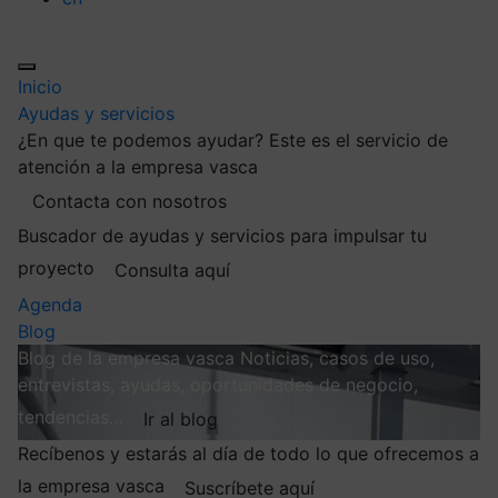
Inicio
Ayudas y servicios
¿En que te podemos ayudar?
Este es el servicio de
atención a la empresa vasca
Contacta con nosotros
Buscador de ayudas y servicios para impulsar tu
proyecto
Consulta aquí
Agenda
Blog
Blog de la empresa vasca
Noticias, casos de uso,
entrevistas, ayudas, oportunidades de negocio,
tendencias…
Ir al blog
Recíbenos y estarás al día de todo lo que ofrecemos a
la empresa vasca
Suscríbete aquí