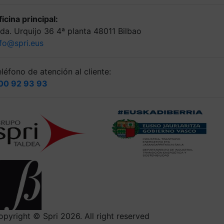
icina principal:
lda. Urquijo 36 4ª planta 48011 Bilbao
nfo@spri.eus
léfono de atención al cliente:
00 92 93 93
opyright © Spri 2026. All right reserved