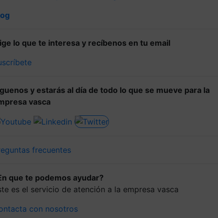
log
lige lo que te interesa y recíbenos en tu email
uscríbete
íguenos y estarás al día de todo lo que se mueve para la
mpresa vasca
reguntas frecuentes
En que te podemos ayudar?
ste es el servicio de atención a la empresa vasca
ontacta con nosotros