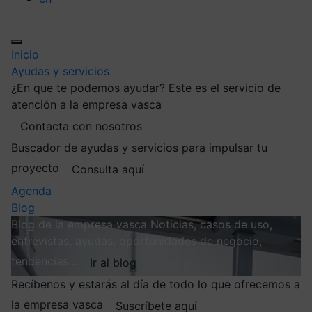
Inicio
Ayudas y servicios
¿En que te podemos ayudar?
Este es el servicio de
atención a la empresa vasca
Contacta con nosotros
Buscador de ayudas y servicios para impulsar tu
proyecto
Consulta aquí
Agenda
Blog
Blog de la empresa vasca
Noticias, casos de uso,
entrevistas, ayudas, oportunidades de negocio,
tendencias…
Ir al blog
Recíbenos y estarás al día de todo lo que ofrecemos a
la empresa vasca
Suscríbete aquí