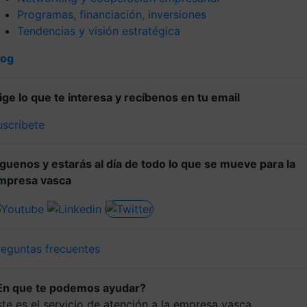
Programas, financiación, inversiones
Tendencias y visión estratégica
log
lige lo que te interesa y recíbenos en tu email
uscríbete
íguenos y estarás al día de todo lo que se mueve para la
mpresa vasca
reguntas frecuentes
En que te podemos ayudar?
ste es el servicio de atención a la empresa vasca