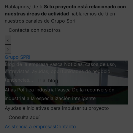
Habla
(
mos
)
de ti
Si tu proyecto está relacionado con
nuestras áreas de actividad
hablaremos de ti en
nuestros canales de Grupo Spri
Contacta con nosotros
‹
›
Grupo SPRI
Blog de la empresa vasca
Noticias, casos de uso,
entrevistas, ayudas, oportunidades de negocio,
tendencias…
Ir al blog
Atlas
Política Industrial Vasca
De la reconversión
industrial a la especialización inteligente
Explorar
Ayudas e iniciativas para impulsar tu proyecto
Consulta aquí
Asistencia a empresas
Contacto