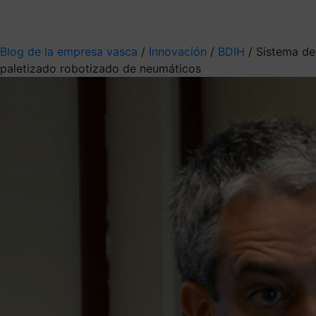
Mis suscripciones
Elige la información que quieres recibir
Blog de la empresa vasca
/
Innovación
/
BDIH
/
Sistema de
paletizado robotizado de neumáticos