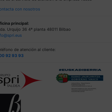
ontacta con nosotros
icina principal:
lda. Urquijo 36 4ª planta 48011 Bilbao
nfo@spri.eus
léfono de atención al cliente:
00 92 93 93