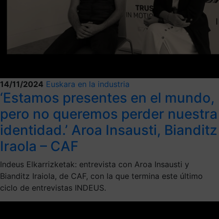
14/11/2024
Euskara en la industria
‘Estamos presentes en el mundo,
pero no queremos perder nuestra
identidad.’ Aroa Insausti, Bianditz
Iraola – CAF
Indeus Elkarrizketak: entrevista con Aroa Insausti y
Bianditz Iraiola, de CAF, con la que termina este último
ciclo de entrevistas INDEUS.