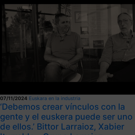
07/11/2024
Euskara en la industria
‘Debemos crear vínculos con la
gente y el euskera puede ser uno
de ellos.’ Bittor Larraioz, Xabier