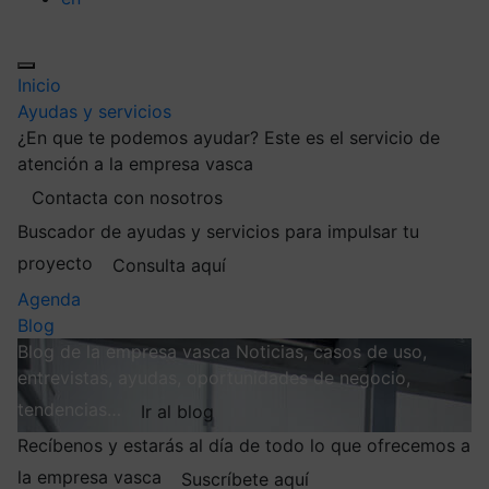
Inicio
Ayudas y servicios
¿En que te podemos ayudar?
Este es el servicio de
atención a la empresa vasca
Contacta con nosotros
Buscador de ayudas y servicios para impulsar tu
proyecto
Consulta aquí
Agenda
Blog
Blog de la empresa vasca
Noticias, casos de uso,
entrevistas, ayudas, oportunidades de negocio,
tendencias…
Ir al blog
Recíbenos y estarás al día de todo lo que ofrecemos a
la empresa vasca
Suscríbete aquí