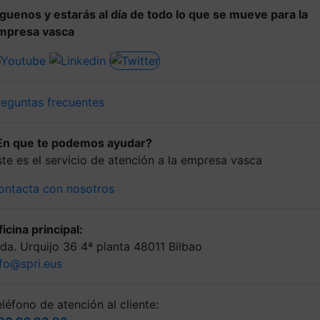
íguenos y estarás al día de todo lo que se mueve para la
mpresa vasca
reguntas frecuentes
En que te podemos ayudar?
ste es el servicio de atención a la empresa vasca
ontacta con nosotros
icina principal:
lda. Urquijo 36 4ª planta 48011 Bilbao
nfo@spri.eus
léfono de atención al cliente: