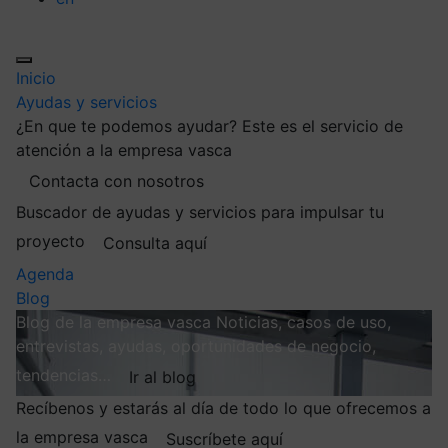
Inicio
Ayudas y servicios
¿En que te podemos ayudar?
Este es el servicio de
atención a la empresa vasca
Contacta con nosotros
Buscador de ayudas y servicios para impulsar tu
proyecto
Consulta aquí
Agenda
Blog
Blog de la empresa vasca
Noticias, casos de uso,
entrevistas, ayudas, oportunidades de negocio,
tendencias…
Ir al blog
Recíbenos y estarás al día de todo lo que ofrecemos a
la empresa vasca
Suscríbete aquí