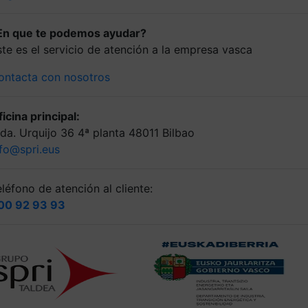
En que te podemos ayudar?
ste es el servicio de atención a la empresa vasca
ontacta con nosotros
icina principal:
lda. Urquijo 36 4ª planta 48011 Bilbao
nfo@spri.eus
léfono de atención al cliente:
00 92 93 93