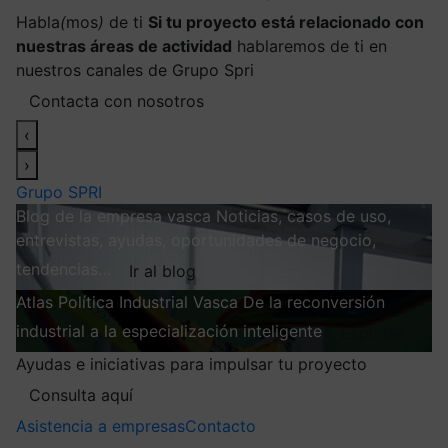
Habla
(
mos
)
de ti
Si tu proyecto está relacionado con
nuestras áreas de actividad
hablaremos de ti en
nuestros canales de Grupo Spri
Contacta con nosotros
‹
›
Grupo SPRI
Blog de la empresa vasca
Noticias, casos de uso,
entrevistas, ayudas, oportunidades de negocio,
tendencias…
Ir al blog
Atlas
Política Industrial Vasca
De la reconversión
industrial a la especialización inteligente
Explorar
Ayudas e iniciativas para impulsar tu proyecto
Consulta aquí
Asistencia a empresas
Contacto