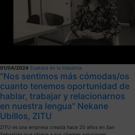
01/04/2024
Euskara en la industria
“Nos sentimos más cómodas/os
cuanto tenemos oportunidad de
hablar, trabajar y relacionarnos
en nuestra lengua” Nekane
Ubillos, ZITU
ZITU es una empresa creada hace 20 años en San
Sebastián que ofrece a sus clientes soluciones