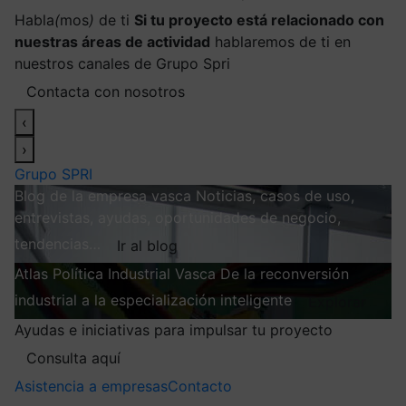
Habla
(
mos
)
de ti
Si tu proyecto está relacionado con
nuestras áreas de actividad
hablaremos de ti en
nuestros canales de Grupo Spri
Contacta con nosotros
‹
›
Grupo SPRI
Blog de la empresa vasca
Noticias, casos de uso,
entrevistas, ayudas, oportunidades de negocio,
tendencias…
Ir al blog
Atlas
Política Industrial Vasca
De la reconversión
industrial a la especialización inteligente
Explorar
Ayudas e iniciativas para impulsar tu proyecto
Consulta aquí
Asistencia a empresas
Contacto