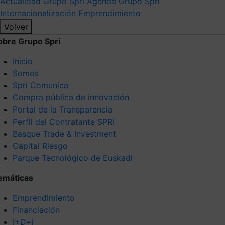
Actualidad Grupo Spri
Agenda Grupo Spri
Internacionalización
Emprendimiento
Volver
obre Grupo Spri
Inicio
Somos
Spri Comunica
Compra pública de innovación
Portal de la Transparencia
Perfil del Contratante SPRI
Basque Trade & Investment
Capital Riesgo
Parque Tecnológico de Euskadi
emáticas
Emprendimiento
Financiación
I+D+i