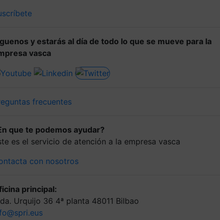
uscríbete
íguenos y estarás al día de todo lo que se mueve para la
mpresa vasca
reguntas frecuentes
En que te podemos ayudar?
ste es el servicio de atención a la empresa vasca
ontacta con nosotros
icina principal:
lda. Urquijo 36 4ª planta 48011 Bilbao
nfo@spri.eus