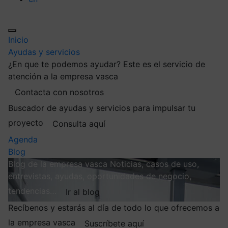
Inicio
Ayudas y servicios
¿En que te podemos ayudar?
Este es el servicio de
atención a la empresa vasca
Contacta con nosotros
Buscador de ayudas y servicios para impulsar tu
proyecto
Consulta aquí
Agenda
Blog
Blog de la empresa vasca
Noticias, casos de uso,
entrevistas, ayudas, oportunidades de negocio,
tendencias…
Ir al blog
Recíbenos y estarás al día de todo lo que ofrecemos a
la empresa vasca
Suscríbete aquí