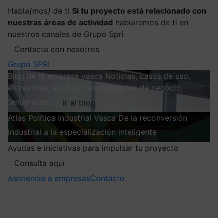
Habla
(
mos
)
de ti
Si tu proyecto está relacionado con
nuestras áreas de actividad
hablaremos de ti en
nuestros canales de Grupo Spri
Contacta con nosotros
Grupo SPRI
Blog de la empresa vasca
Noticias, casos de uso,
entrevistas, ayudas, oportunidades de negocio,
tendencias…
Ir al blog
Atlas
Política Industrial Vasca
De la reconversión
industrial a la especialización inteligente
Explorar
Ayudas e iniciativas para impulsar tu proyecto
Consulta aquí
Asistencia a empresas
Contacto
Mis suscripciones
Elige la información que quieres recibir