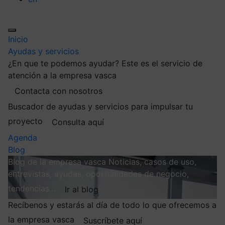
Inicio
Ayudas y servicios
¿En que te podemos ayudar?
Este es el servicio de
atención a la empresa vasca
Contacta con nosotros
Buscador de ayudas y servicios para impulsar tu
proyecto
Consulta aquí
Agenda
Blog
Blog de la empresa vasca
Noticias, casos de uso,
entrevistas, ayudas, oportunidades de negocio,
tendencias…
Ir al blog
Recíbenos y estarás al día de todo lo que ofrecemos a
la empresa vasca
Suscríbete aquí