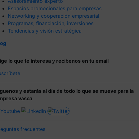
Asesoramiento experto
Espacios promocionales para empresas
Networking y cooperación empresarial
Programas, financiación, inversiones
Tendencias y visión estratégica
log
lige lo que te interesa y recíbenos en tu email
uscríbete
íguenos y estarás al día de todo lo que se mueve para la
mpresa vasca
reguntas frecuentes