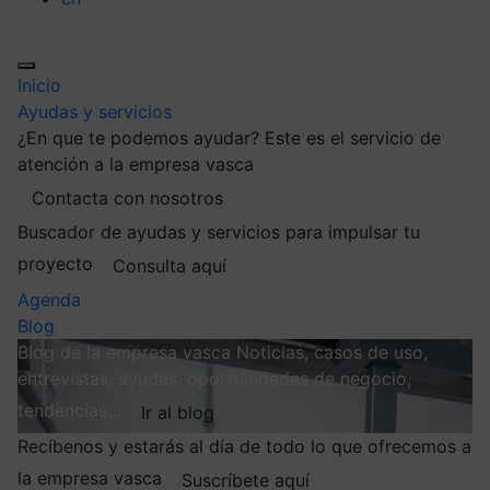
Inicio
Ayudas y servicios
¿En que te podemos ayudar?
Este es el servicio de
atención a la empresa vasca
Contacta con nosotros
Buscador de ayudas y servicios para impulsar tu
proyecto
Consulta aquí
Agenda
Blog
Blog de la empresa vasca
Noticias, casos de uso,
entrevistas, ayudas, oportunidades de negocio,
tendencias…
Ir al blog
Recíbenos y estarás al día de todo lo que ofrecemos a
la empresa vasca
Suscríbete aquí