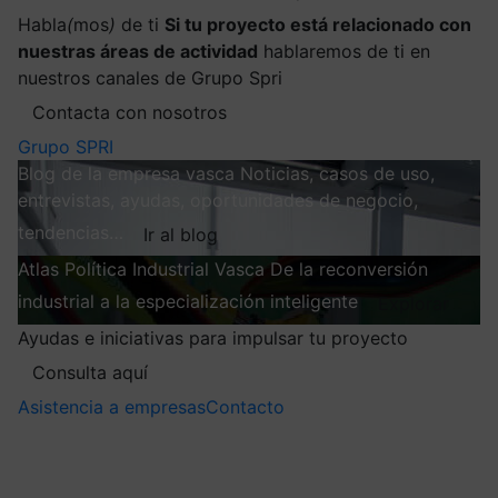
Habla
(
mos
)
de ti
Si tu proyecto está relacionado con
nuestras áreas de actividad
hablaremos de ti en
nuestros canales de Grupo Spri
Contacta con nosotros
Grupo SPRI
Blog de la empresa vasca
Noticias, casos de uso,
entrevistas, ayudas, oportunidades de negocio,
tendencias…
Ir al blog
Atlas
Política Industrial Vasca
De la reconversión
industrial a la especialización inteligente
Explorar
Ayudas e iniciativas para impulsar tu proyecto
Consulta aquí
Asistencia a empresas
Contacto
Mis suscripciones
Elige la información que quieres recibir