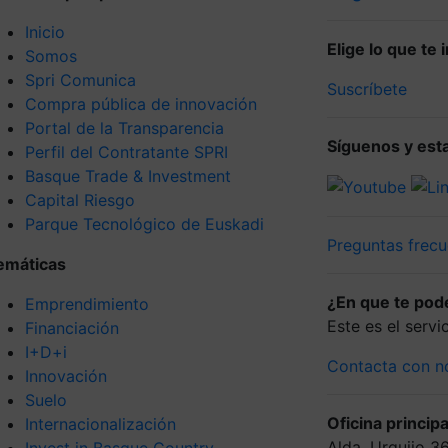
Inicio
Elige lo que te
Somos
Spri Comunica
Suscríbete
Compra pública de innovación
Portal de la Transparencia
Síguenos y esta
Perfil del Contratante SPRI
Basque Trade & Investment
Capital Riesgo
Parque Tecnológico de Euskadi
Preguntas frecu
emáticas
¿En que te po
Emprendimiento
Este es el serv
Financiación
I+D+i
Contacta con n
Innovación
Suelo
Oficina principa
Internacionalización
Alda. Urquijo 3
Invest in Basque Country