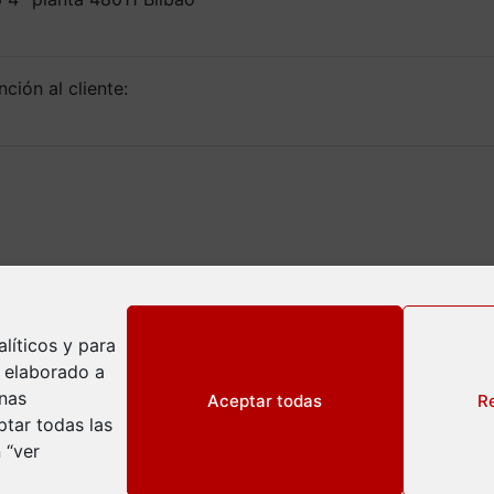
ción al cliente:
líticos y para
l elaborado a
inas
Aceptar todas
R
tar todas las
 “ver
ivacidad
okies