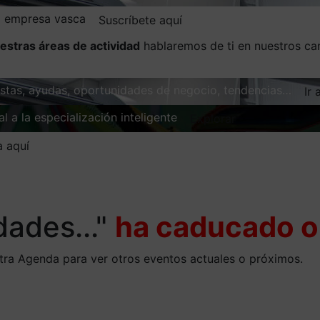
la empresa vasca
Suscríbete aquí
estras áreas de actividad
hablaremos de ti en nuestros ca
vistas, ayudas, oportunidades de negocio, tendencias…
Ir 
l a la especialización inteligente
Explorar
a aquí
dades..."
ha caducado o 
stra Agenda para ver otros eventos actuales o próximos.