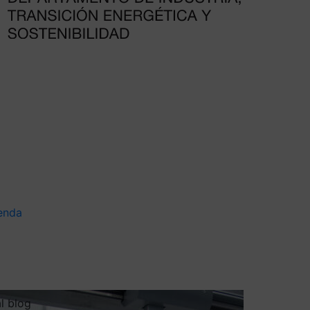
enda
al blog