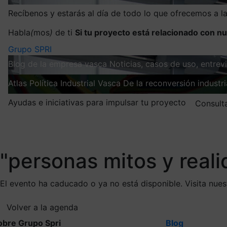
Recíbenos y estarás al día de todo lo que ofrecemos a 
Habla
(
mos
)
de ti
Si tu proyecto está relacionado con nu
Grupo SPRI
Blog de la empresa vasca
Noticias, casos de uso, entre
Atlas
Política Industrial Vasca
De la reconversión industria
Ayudas e iniciativas para impulsar tu proyecto
Consult
Mis suscripciones
Elige la información que quieres recibir
"personas mitos y reali
El evento ha caducado o ya no está disponible. Visita nue
Volver a la agenda
obre Grupo Spri
Blog