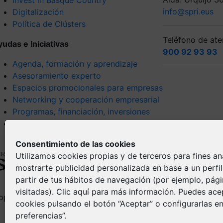
info@spri.eus
Digitalización
Política de Clústers
Teléfono de aten
yudas e Iniciativas
900 92 93 93
Agenda, formación y aprendizaje
Asesoramiento experto
Espacios promocionales para empresas
Networking y cooperación empresarial
Programas, financiación, inversiones
Tendencias y visión estratégica
Consentimiento de las cookies
Utilizamos cookies propias y de terceros para fines ana
mostrarte publicidad personalizada en base a un perfi
partir de tus hábitos de navegación (por ejemplo, pág
visitadas).
Clic aquí
para más información. Puedes acep
opyright © Spri 2026. All right reserved
Aviso Legal
cookies pulsando el botón “Aceptar” o configurarlas en
Política de pr
preferencias”.
Política de Co