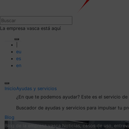
La empresa vasca está aquí
|
eu
es
en
Inicio
Ayudas y servicios
¿En que te podemos ayudar?
Este es el servicio d
Buscador de ayudas y servicios para impulsar tu p
Blog
Blog de la empresa vasca
Noticias, casos de uso, entre