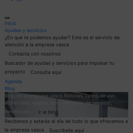
Inicio
Ayudas y servicios
¿En que te podemos ayudar?
Este es el servicio de
atención a la empresa vasca
Contacta con nosotros
Buscador de ayudas y servicios para impulsar tu
proyecto
Consulta aquí
Agenda
Blog
Blog de la empresa vasca
Noticias, casos de uso,
entrevistas, ayudas, oportunidades de negocio,
tendencias…
Ir al blog
Recíbenos y estarás al día de todo lo que ofrecemos a
la empresa vasca
Suscríbete aquí