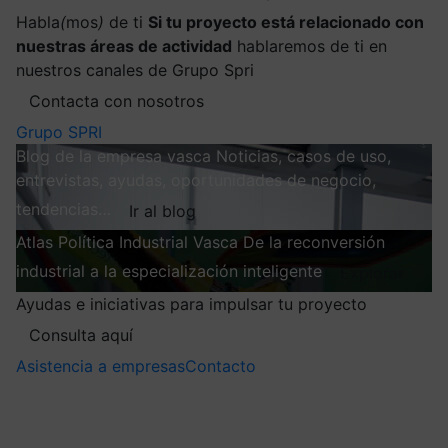
Habla
(
mos
)
de ti
Si tu proyecto está relacionado con
nuestras áreas de actividad
hablaremos de ti en
nuestros canales de Grupo Spri
Contacta con nosotros
Grupo SPRI
Blog de la empresa vasca
Noticias, casos de uso,
entrevistas, ayudas, oportunidades de negocio,
tendencias…
Ir al blog
Atlas
Política Industrial Vasca
De la reconversión
industrial a la especialización inteligente
Explorar
Ayudas e iniciativas para impulsar tu proyecto
Consulta aquí
Asistencia a empresas
Contacto
Mis suscripciones
Elige la información que quieres recibir