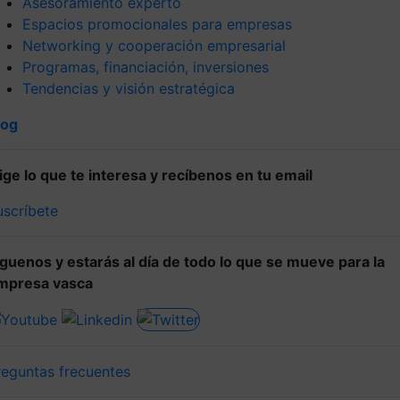
Asesoramiento experto
Espacios promocionales para empresas
Networking y cooperación empresarial
Programas, financiación, inversiones
Tendencias y visión estratégica
log
lige lo que te interesa y recíbenos en tu email
uscríbete
íguenos y estarás al día de todo lo que se mueve para la
mpresa vasca
reguntas frecuentes