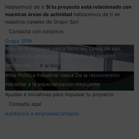
Habla
(
mos
)
de ti
Si tu proyecto está relacionado con
nuestras áreas de actividad
hablaremos de ti en
nuestros canales de Grupo Spri
Contacta con nosotros
Grupo SPRI
Blog de la empresa vasca
Noticias, casos de uso,
entrevistas, ayudas, oportunidades de negocio,
tendencias…
Ir al blog
Atlas
Política Industrial Vasca
De la reconversión
industrial a la especialización inteligente
Explorar
Ayudas e iniciativas para impulsar tu proyecto
Consulta aquí
Asistencia a empresas
Contacto
Mis suscripciones
Elige la información que quieres recibir