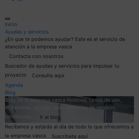
Inicio
Ayudas y servicios
¿En que te podemos ayudar?
Este es el servicio de
atención a la empresa vasca
Contacta con nosotros
Buscador de ayudas y servicios para impulsar tu
proyecto
Consulta aquí
Agenda
Blog
Blog de la empresa vasca
Noticias, casos de uso,
entrevistas, ayudas, oportunidades de negocio,
tendencias…
Ir al blog
Recíbenos y estarás al día de todo lo que ofrecemos a
la empresa vasca
Suscríbete aquí